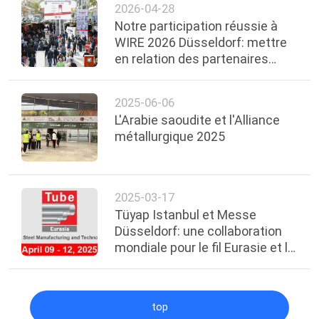
2026-04-28
PLAN
Notre participation réussie à
DU
WIRE 2026 Düsseldorf: mettre
en relation des partenaires
SITE
mondiaux, créer une
coopération future
2025-06-06
POLITIQUE
L'Arabie saoudite et l'Alliance
DE
métallurgique 2025
CONFIDENTIALITÉ
2025-03-17
Tüyap Istanbul et Messe
Düsseldorf: une collaboration
mondiale pour le fil Eurasie et le
tube Eurasie 2025
top