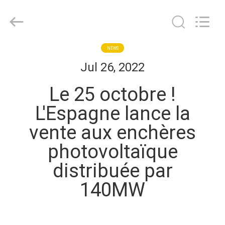
Herrman
Machinery
Co.,ltd.
All
Rights
Reserved.
Developed
by
MAISON
NEWS
ECER
Jul 26, 2022
PRODUITS
Le 25 octobre !
L'Espagne lance la
A
vente aux enchères
PROPOS
photovoltaïque
DE
distribuée par
NOUS
140MW
VISITE
D'USINE