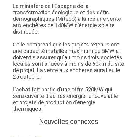
Le ministère de l'Espagne de la
transformation écologique et des défis
CONTRÔLE
démographiques (Miteco) a lancé une vente
DE
aux enchères de 140MW d'énergie solaire
distribuée.
QUALITÉ
On le comprend que les projets retenus ont
une capacité installée maximum de 5MW et
CONTACTEZ-
doivent s'assurer qu'au moins trois sociétés
locales sont situées à moins de 60km du site
NOUS
de projet. La vente aux enchères aura lieu le
25 octobre.
NOUVELLES
L'achat fait partie d'une offre 520MW qui
sera ouverte d'autres énergie renouvelable
et projets de production d'énergie
DEMANDEZ
thermiques.
UNE
Nouvelles connexes
CITATION