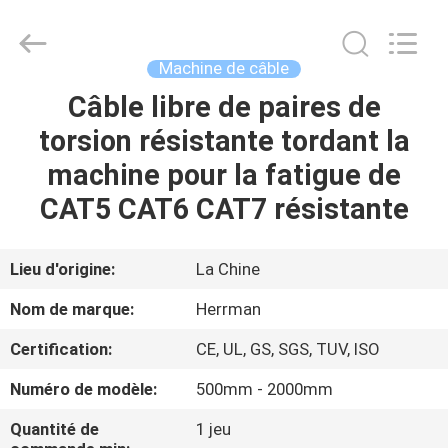
Herrman
Machinery
Co.,ltd.
All
Rights
Machine de câble
Reserved.
Developed
by
Câble libre de paires de
MAISON
ECER
torsion résistante tordant la
PRODUITS
machine pour la fatigue de
CAT5 CAT6 CAT7 résistante
A
PROPOS
Lieu d'origine:
La Chine
DE
Nom de marque:
Herrman
NOUS
Certification:
CE, UL, GS, SGS, TUV, ISO
Numéro de modèle:
500mm - 2000mm
VISITE
D'USINE
Quantité de
1 jeu