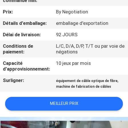
commande min:
Prix:
By Negotiation
CONTRÔLE
DE
Détails d'emballage:
emballage d'exportation
QUALITÉ
Délai de livraison:
92 JOURS
Conditions de
L/C, D/A, D/P, T/T ou par voie de
CONTACTEZ-
paiement:
négations
NOUS
Capacité
10 jeux par mois
d'approvisionnement:
NOUVELLES
Surligner:
,
équipement de câble optique de fibre
machine de fabrication de câbles
DEMANDEZ
MEILLEUR PRIX
UNE
CITATION