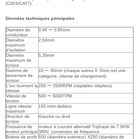
(CAT6/CAT7).
Données techniques principales
Diamètre de
0,40 〜 0.65mm
conducteur
Diamètre
2.60mm
maximum
d'isolation
Diamètre
5.20mm
maximum de
torsion
Gamme de
10 〜 30mm (chaque autres 0 .5mm est une
lancement de
catégorie, vitesse de changement)
torsion
L'arc tournent la
250 〜 2500RPM (réglables stepless)
vitesse
Vitesse de
500 〜 5000TPM
torsion
Ligne vitesse
150 m/m dedans
maximum
Direction de
Gauche ou droit
torsion
Puissance de
moteur à courant alternatif Triphasé de 7.5KW
moteur principal
380V, conversion de fréquence
Bobine de profit
500 (diamètre extérieur) X250 (diamètre de