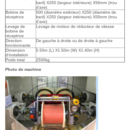
baril) X250 (largeur intérieure) X56mm (trou
d'axe)
Bobine de
500 (diamètre extérieur) X250 (diamètre de
réceptrice
baril) X250 (largeur intérieure) X56mm (trou
d'axe)
Levage de
Levage de moteur de réducteur de vitesse
bobine de
réceptrice
Direction
De gauche à droite ou de droite à gauche
fonctionnante
Dimension
5.50m (L) X1.50m (W) X1.40m (H)
d'installation
Poids total
2500kg
Photo de machine