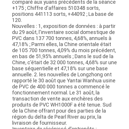
comparé aux yuans précédents de la séance
+175 ; Chiffre d'affaires 510348 sorts,
CONTRÔLE
positions 441113 sorts, +44092 ; La base de
120.
DE
Nouvelles : 1, exposition de données : à partir
du 29 août, l'inventaire social domestique de
QUALITÉ
PVC dans 137 700 tonnes, 4,68%, annuels à
47,18% ; Parmi elles, la Chine orientale était
de 105 700 tonnes, 4,09% du mois précédent,
CONTACTEZ-
en bas de 51,95% annuels ; Dans le sud de la
NOUS
Chine, c'était de 32 000 tonnes, 4,68% sur une
base séquentielle et 47,18% sur une base
annuelle. 2. les nouvelles de Longzhong ont
NOUVELLES
rapporté le 30 août que Yantai Wanhua usine
de PVC de 400 000 tonnes a commencé le
fonctionnement normal. Le 31 août, la
DEMANDEZ
transaction de vente aux enchères des
produits de PVC WH1000F a été tenue. Sud
UNE
de la Chine offrant pour des parties de la
CITATION
région du delta de Pearl River au prix, la
livraison de fournisseur.
Inventaire de récépissé d'entrepôts :