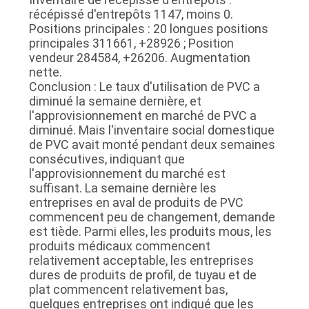
récépissé d'entrepôts 1147, moins 0.
PLAN
Positions principales : 20 longues positions
DU
principales 311661, +28926 ; Position
vendeur 284584, +26206. Augmentation
SITE
nette.
Conclusion : Le taux d'utilisation de PVC a
diminué la semaine dernière, et
POLITIQUE
l'approvisionnement en marché de PVC a
DE
diminué. Mais l'inventaire social domestique
de PVC avait monté pendant deux semaines
CONFIDENTIALITÉ
consécutives, indiquant que
l'approvisionnement du marché est
suffisant. La semaine dernière les
entreprises en aval de produits de PVC
commencent peu de changement, demande
est tiède. Parmi elles, les produits mous, les
produits médicaux commencent
relativement acceptable, les entreprises
dures de produits de profil, de tuyau et de
plat commencent relativement bas,
quelques entreprises ont indiqué que les