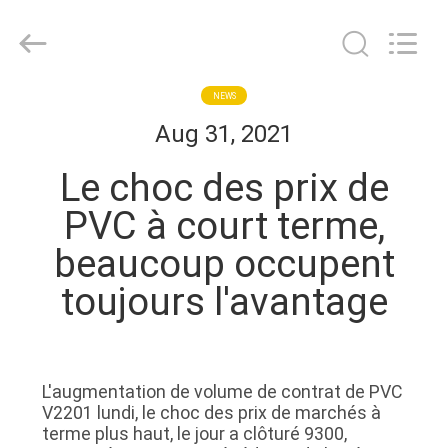
Herrman
Machinery
Co.,ltd.
All
Rights
Reserved.
Developed
by
MAISON
NEWS
ECER
Aug 31, 2021
PRODUITS
Le choc des prix de
PVC à court terme,
A
beaucoup occupent
PROPOS
toujours l'avantage
DE
NOUS
L'augmentation de volume de contrat de PVC
VISITE
V2201 lundi, le choc des prix de marchés à
D'USINE
terme plus haut, le jour a clôturé 9300,