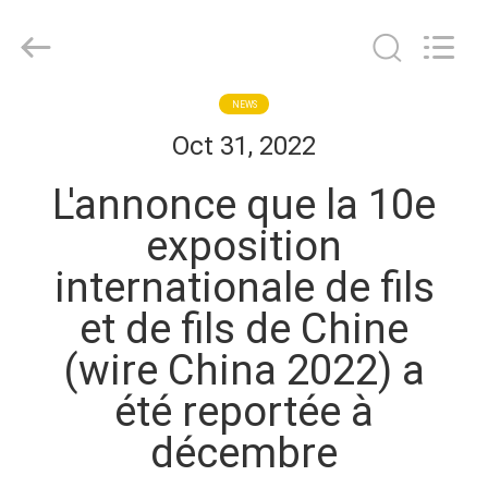
Herrman
Machinery
Co.,ltd.
All
Rights
Reserved.
Developed
by
MAISON
NEWS
ECER
Oct 31, 2022
PRODUITS
L'annonce que la 10e
exposition
A
internationale de fils
PROPOS
et de fils de Chine
DE
(wire China 2022) a
NOUS
été reportée à
VISITE
décembre
D'USINE