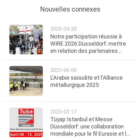
PLAN
Nouvelles connexes
DU
SITE
2026-04-28
Notre participation réussie à
WIRE 2026 Düsseldorf: mettre
POLITIQUE
en relation des partenaires
mondiaux, créer une
DE
coopération future
CONFIDENTIALITÉ
2025-06-06
L'Arabie saoudite et l'Alliance
métallurgique 2025
2025-03-17
Tüyap Istanbul et Messe
Düsseldorf: une collaboration
mondiale pour le fil Eurasie et le