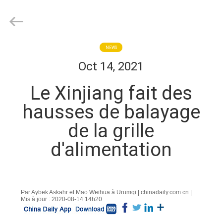
Herrman
Machinery
Co.,ltd.
All
Rights
Reserved.
Developed
by
MAISON
NEWS
ECER
Oct 14, 2021
PRODUITS
Le Xinjiang fait des
hausses de balayage
A
de la grille
PROPOS
d'alimentation
DE
NOUS
Par Aybek Askahr et Mao Weihua à Urumqi | chinadaily.com.cn |
VISITE
Mis à jour : 2020-08-14 14h20
D'USINE