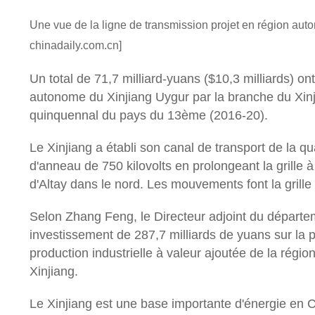
Une vue de la ligne de transmission projet en région aut
CONTRÔLE
chinadaily.com.cn]
DE
QUALITÉ
Un total de 71,7 milliard-yuans ($10,3 milliards) ont
autonome du Xinjiang Uygur par la branche du Xinjia
quinquennal du pays du 13ème (2016-20).
CONTACTEZ-
NOUS
Le Xinjiang a établi son canal de transport de la q
d'anneau de 750 kilovolts en prolongeant la grille 
d'Altay dans le nord. Les mouvements font la grille
NOUVELLES
Selon Zhang Feng, le Directeur adjoint du départe
investissement de 287,7 milliards de yuans sur la 
DEMANDEZ
production industrielle à valeur ajoutée de la régi
UNE
Xinjiang.
CITATION
Le Xinjiang est une base importante d'énergie en Ch