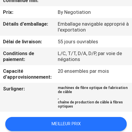
commande min:
Prix:
By Negotiation
CONTRÔLE
DE
Détails d'emballage:
Emballage navigable approprié à
l'exportation
QUALITÉ
Délai de livraison:
55 jours ouvrables
CONTACTEZ-
Conditions de
L/C, T/T, D/A, D/P, par voie de
paiement:
négations
NOUS
Capacité
20 ensembles par mois
d'approvisionnement:
NOUVELLES
Surligner:
machines de fibre optique de fabrication
de câble
,
DEMANDEZ
chaîne de production de câble à fibres
optiques
UNE
CITATION
MEILLEUR PRIX