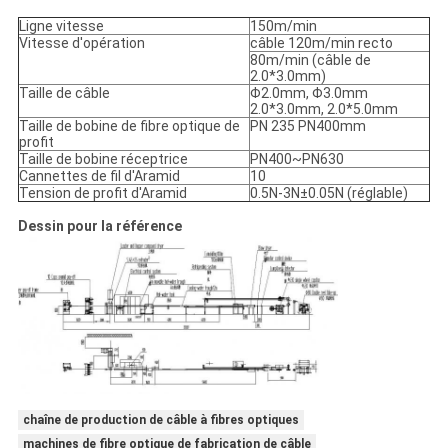
Ligne vitesse
150m/min
Vitesse d'opération
câble 120m/min recto
80m/min (câble de
2.0*3.0mm)
Taille de câble
Φ2.0mm, Φ3.0mm
2.0*3.0mm, 2.0*5.0mm
Taille de bobine de fibre optique de
PN 235 PN400mm
profit
Taille de bobine réceptrice
PN400~PN630
Cannettes de fil d'Aramid
10
Tension de profit d'Aramid
0.5N-3N±0.05N (réglable)
Dessin pour la référence
chaîne de production de câble à fibres optiques
machines de fibre optique de fabrication de câble