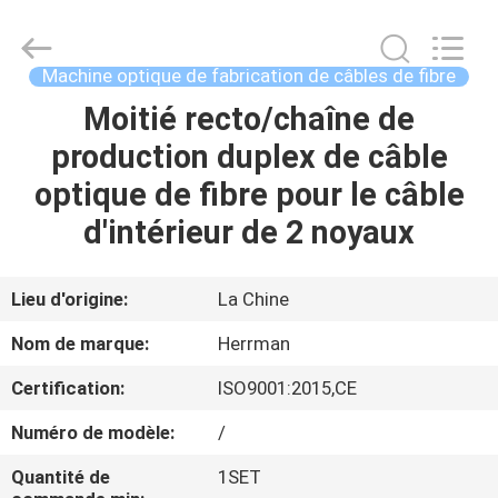
Anhui
Herrman
Machinery
Co.,ltd.
All
Machine optique de fabrication de câbles de fibre
Rights
Reserved.
Moitié recto/chaîne de
MAISON
Developed
by
ECER
production duplex de câble
PRODUITS
optique de fibre pour le câble
d'intérieur de 2 noyaux
A
PROPOS
Lieu d'origine:
La Chine
DE
Nom de marque:
Herrman
NOUS
Certification:
ISO9001:2015,CE
Numéro de modèle:
/
VISITE
D'USINE
Quantité de
1SET