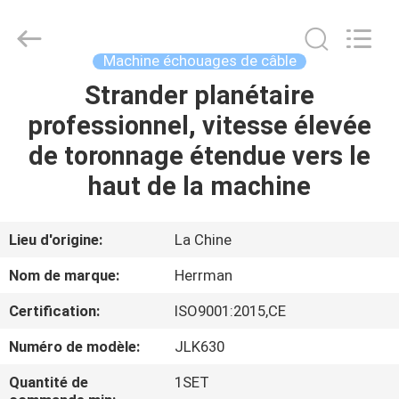
Co.,ltd.
All
Rights
Reserved.
Developed
Machine échouages de câble
by
ECER
Strander planétaire
MAISON
professionnel, vitesse élevée
PRODUITS
de toronnage étendue vers le
haut de la machine
A
PROPOS
Lieu d'origine:
La Chine
DE
Nom de marque:
Herrman
NOUS
Certification:
ISO9001:2015,CE
Numéro de modèle:
JLK630
VISITE
D'USINE
Quantité de
1SET