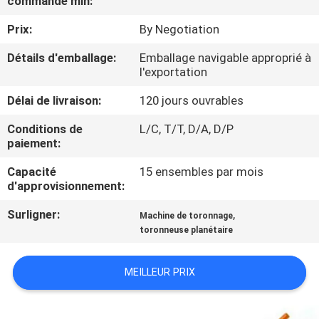
commande min:
Prix:
By Negotiation
CONTRÔLE
DE
Détails d'emballage:
Emballage navigable approprié à
l'exportation
QUALITÉ
Délai de livraison:
120 jours ouvrables
CONTACTEZ-
Conditions de
L/C, T/T, D/A, D/P
paiement:
NOUS
Capacité
15 ensembles par mois
d'approvisionnement:
NOUVELLES
Surligner:
,
Machine de toronnage
toronneuse planétaire
DEMANDEZ
UNE
MEILLEUR PRIX
CITATION