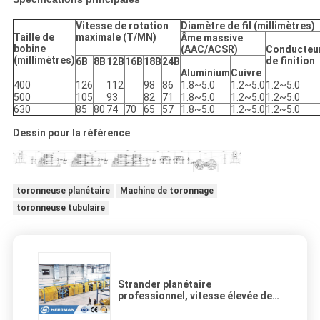
Vitesse de rotation
Diamètre de fil (millimètres)
Taille de
maximale (T/MN)
Âme massive
bobine
(AAC/ACSR)
Conducteu
(millimètres)
de finition
6B
8B
12B
16B
18B
24B
Aluminium
Cuivre
400
126
112
98
86
1.8~5.0
1.2~5.0
1.2~5.0
500
105
93
82
71
1.8~5.0
1.2~5.0
1.2~5.0
630
85
80
74
70
65
57
1.8~5.0
1.2~5.0
1.2~5.0
Dessin pour la référence
toronneuse planétaire
Machine de toronnage
toronneuse tubulaire
Strander planétaire
professionnel, vitesse élevée de
toronnage étendue vers le haut de
la machine