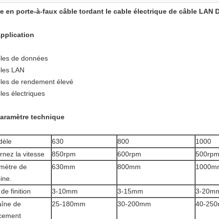
e en porte-à-faux câble tordant le cable électrique de câble LA
pplication
les de données
les LAN
les de rendement élevé
les électriques
aramètre technique
dèle
630
800
1000
rnez la vitesse
850rpm
600rpm
500rp
mètre de
630mm
800mm
1000m
ine.
de finition
3-10mm
3-15mm
3-20m
îne de
25-180mm
30-200mm
40-25
cement