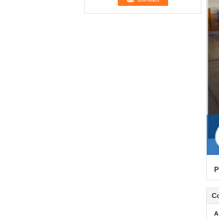
P
C
A