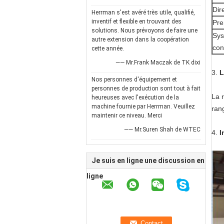
Dir
Herrman s'est avéré très utile, qualifié,
inventif et flexible en trouvant des
Pre
solutions. Nous prévoyons de faire une
Sys
autre extension dans la coopération
con
cette année.
—— Mr.Frank Maczak de TK dixi
3.
L
Nos personnes d'équipement et
personnes de production sont tout à fait
La r
heureuses avec l'exécution de la
machine fournie par Herrman. Veuillez
ran
maintenir ce niveau. Merci
—— Mr.Suren Shah de WTEC
4.
I
Je suis en ligne une discussion en
ligne