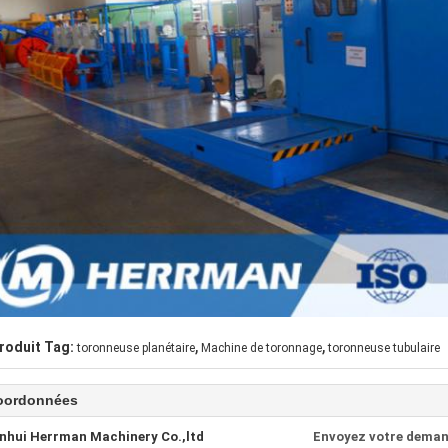
,
,
roduit Tag:
toronneuse planétaire
Machine de toronnage
toronneuse tubulaire
oordonnées
nhui Herrman Machinery Co.,ltd
Envoyez votre deman