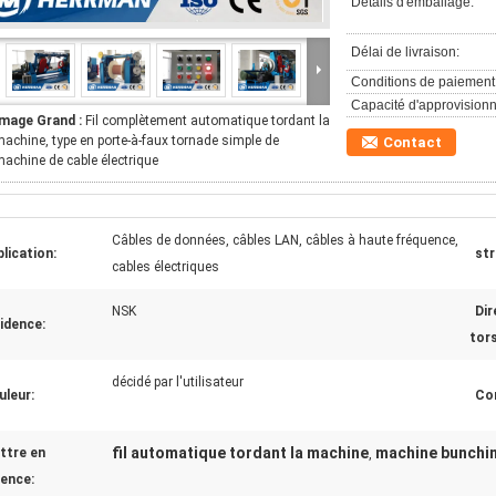
Détails d'emballage:
Délai de livraison:
Conditions de paiement
Capacité d'approvision
Image Grand :
Fil complètement automatique tordant la
achine, type en porte-à-faux tornade simple de
Contact
achine de cable électrique
Câbles de données, câbles LAN, câbles à haute fréquence,
lication:
str
cables électriques
NSK
Dir
idence:
tors
décidé par l'utilisateur
uleur:
Con
fil automatique tordant la machine
machine bunchin
ttre en
,
dence: