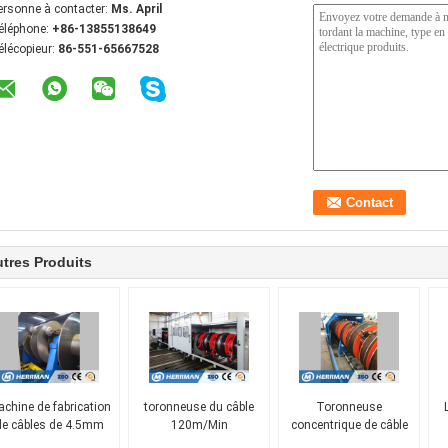
ersonne à contacter:
Ms. April
éléphone:
+86-13855138649
élécopieur:
86-551-65667528
tres Produits
chine de fabrication
toronneuse du câble
Toronneuse
de câbles de 4.5mm
120m/Min
concentrique de câble