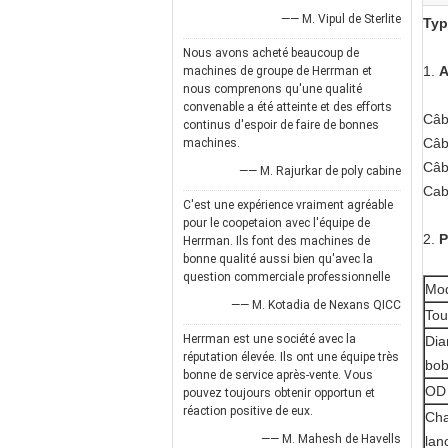
—— M. Vipul de Sterlite
Typ
Nous avons acheté beaucoup de
1.
A
machines de groupe de Herrman et
nous comprenons qu'une qualité
convenable a été atteinte et des efforts
Câb
continus d'espoir de faire de bonnes
Câb
machines.
Câb
—— M. Rajurkar de poly cabine
Cab
C'est une expérience vraiment agréable
pour le coopetaion avec l'équipe de
2.
P
Herrman. Ils font des machines de
bonne qualité aussi bien qu'avec la
question commerciale professionnelle
Mo
—— M. Kotadia de Nexans QICC
Tou
Herrman est une société avec la
Dia
réputation élevée. Ils ont une équipe très
bob
bonne de service après-vente. Vous
OD 
pouvez toujours obtenir opportun et
réaction positive de eux.
Cha
—— M. Mahesh de Havells
lan