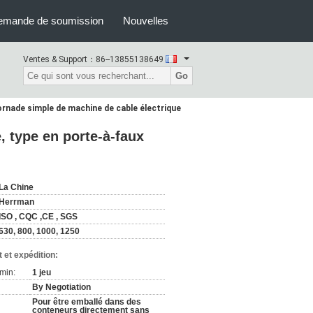
emande de soumission
Nouvelles
Ventes & Support：
86--13855138649
Go
rnade simple de machine de cable électrique
 type en porte-à-faux
La Chine
Herrman
ISO , CQC ,CE , SGS
630, 800, 1000, 1250
 et expédition:
min:
1 jeu
By Negotiation
Pour être emballé dans des
conteneurs directement sans