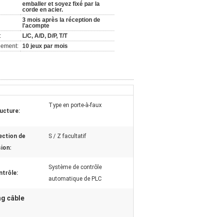
emballer et soyez fixé par la
corde en acier.
3 mois après la réception de
l'acompte
:
L/C, A/D, D/P, T/T
nement:
10 jeux par mois
Type en porte-à-faux
ucture:
ection de
S / Z facultatif
ion:
Système de contrôle
trôle:
automatique de PLC
g câble