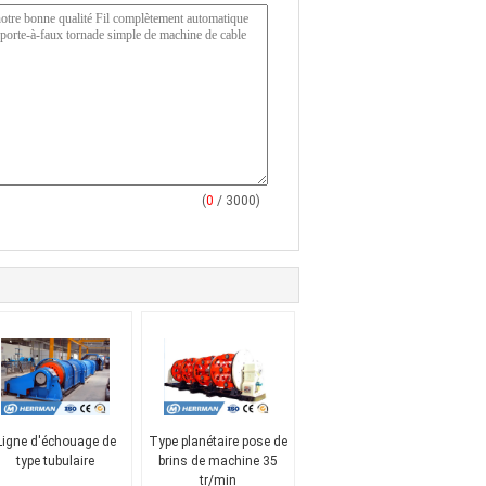
(
0
/ 3000)
Ligne d'échouage de
Type planétaire pose de
type tubulaire
brins de machine 35
tr/min