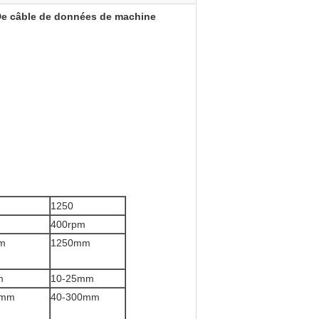
N De câble de données de machine
1250
m
400rpm
m
1250mm
m
10-25mm
0mm
40-300mm