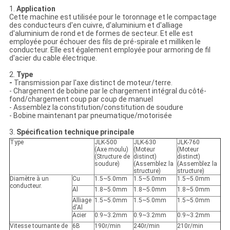
1.
Application
Cette machine est utilisée pour le toronnage et le compactage
des conducteurs d'en cuivre, d'aluminium et d'alliage
d'aluminium de rond et de formes de secteur. Et elle est
employée pour échouer des fils de pré-spirale et milliken le
conducteur. Elle est également employée pour armoring de fil
d'acier du cable électrique.
2.
Type
-
Transmission par l'axe distinct de moteur/terre.
- Chargement de bobine par le chargement intégral du côté-
fond/chargement coup par coup de manuel
- Assemblez la constitution/constitution de soudure
- Bobine maintenant par pneumatique/motorisée
3.
Spécification technique principale
Type
JLK-500
JLK-630
JLK-760
(Axe moulu)
(Moteur
(Moteur
(Structure de
distinct)
distinct)
soudure)
(Assemblez la
(Assemblez la
structure)
structure)
Diamètre à un
Cu
1.5~5.0mm
1.5~5.0mm
1.5~5.0mm
conducteur.
Al
1.8~5.0mm
1.8~5.0mm
1.8~5.0mm
Alliage
1.5~5.0mm
1.5~5.0mm
1.5~5.0mm
d'Al
Acier
0.9~3.2mm
0.9~3.2mm
0.9~3.2mm
Vitesse tournante de
6B
190r/min
240r/min
210r/min