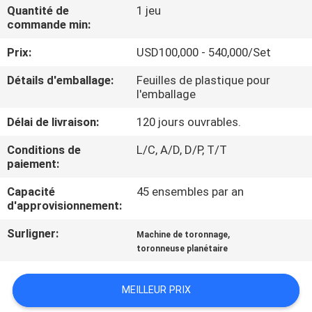
Quantité de
1 jeu
commande min:
CONTRÔLE
Prix:
USD100,000 - 540,000/Set
DE
QUALITÉ
Détails d'emballage:
Feuilles de plastique pour
l'emballage
CONTACTEZ-
Délai de livraison:
120 jours ouvrables.
NOUS
Conditions de
L/C, A/D, D/P, T/T
paiement:
NOUVELLES
Capacité
45 ensembles par an
d'approvisionnement:
Surligner:
,
DEMANDEZ
Machine de toronnage
toronneuse planétaire
UNE
CITATION
MEILLEUR PRIX