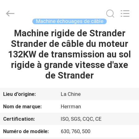
Co.,ltd.
All
Rights
Reserved.
Developed
Machine échouages de câble
by
ECER
Machine rigide de Strander
MAISON
Strander de câble du moteur
PRODUITS
132KW de transmission au sol
rigide à grande vitesse d'axe
A
de Strander
PROPOS
DE
Lieu d'origine:
La Chine
NOUS
Nom de marque:
Herrman
Certification:
ISO, SGS, CQC, CE
VISITE
Numéro de modèle:
630, 760, 500
D'USINE