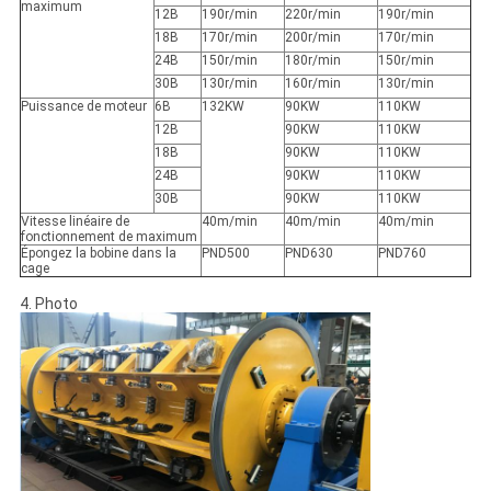
maximum
12B
190r/min
220r/min
190r/min
18B
170r/min
200r/min
170r/min
24B
150r/min
180r/min
150r/min
30B
130r/min
160r/min
130r/min
Puissance de moteur
6B
132KW
90KW
110KW
12B
90KW
110KW
18B
90KW
110KW
24B
90KW
110KW
30B
90KW
110KW
Vitesse linéaire de
40m/min
40m/min
40m/min
fonctionnement de maximum
Épongez la bobine dans la
PND500
PND630
PND760
cage
4. Photo