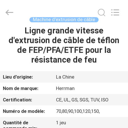
Machinery
Co.,ltd.
All
Rights
Reserved.
Machine d'extrusion de câble
Developed
by
Ligne grande vitesse
MAISON
ECER
d'extrusion de câble de téflon
PRODUITS
de FEP/PFA/ETFE pour la
résistance de feu
A
PROPOS
Lieu d'origine:
La Chine
DE
Nom de marque:
Herrman
NOUS
Certification:
CE, UL, GS, SGS, TUV, ISO
Numéro de modèle:
70,80,90,100,120,150,
VISITE
D'USINE
Quantité de
1 jeu