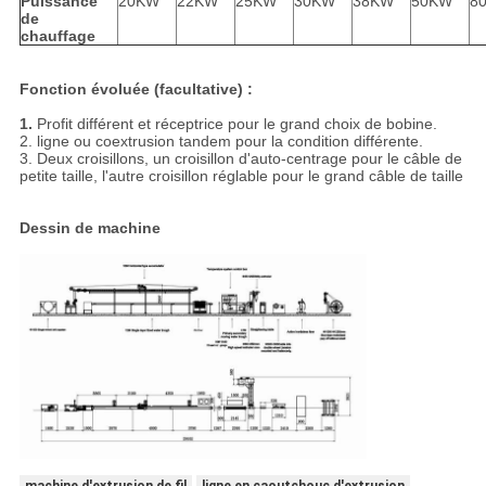
Puissance
20KW
22KW
25KW
30KW
38KW
50KW
8
de
chauffage
Fonction évoluée (facultative) :
1.
Profit différent et réceptrice pour le grand choix de bobine.
2. ligne ou coextrusion tandem pour la condition différente.
3. Deux croisillons, un croisillon d'auto-centrage pour le câble de
petite taille, l'autre croisillon réglable pour le grand câble de taille
Dessin de machine