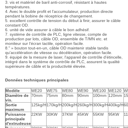
3. vis et matériel de baril anti-corrosif, résistant à hautes
températures.
4. Avec le double profit et l'accumulateur, production directe
pendant la bobine de réceptrice de changement.
5. excellent contrôle de tension du début à finir, assurer le câble
constant OD.
6. unité de vide assurer à câble le bon adhésif.
7. système de contrôle de PLC, ligne vitesse, compte de
production par lots, câble OD, ensemble de T/MN etc. et
moniteur sur l'écran tactile, opération facile.
8." » bouton tout-en-un, câble OD maintenir stable tandis
qu'accélération de vitesse ou décélération, opération facile.
9. équipé de la mesure de laser, l'appareil de contrôle d'étincelle,
intégré dans le système de contrôle de PLC, assurent la qualité
supérieure de câble et la productivité élevée.
Données techniques principales
Modèle
WE20
WE75
WE80
WE90
WE100
WE120
W
Diamètre de
70mm
75mm
80mm
90mm
100mm
120mm
1
vis.
Sortie
125kg/H
170kg/H
200kg/H
260kg/H
300kg/H
400kg/H
6
maximum
Puissance
22KW
30KW
37KW
45KW
55KW
95KW
1
principale
d'extrudeuse