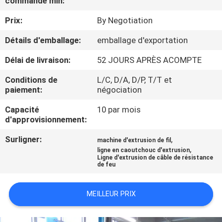
commande min:
Prix:
By Negotiation
CONTRÔLE
DE
Détails d'emballage:
emballage d'exportation
QUALITÉ
Délai de livraison:
52 JOURS APRÈS ACOMPTE
Conditions de
L/C, D/A, D/P, T/T et
CONTACTEZ-
paiement:
négociation
NOUS
Capacité
10 par mois
d'approvisionnement:
NOUVELLES
Surligner:
,
machine d'extrusion de fil
,
ligne en caoutchouc d'extrusion
Ligne d'extrusion de câble de résistance
de feu
DEMANDEZ
UNE
MEILLEUR PRIX
CITATION