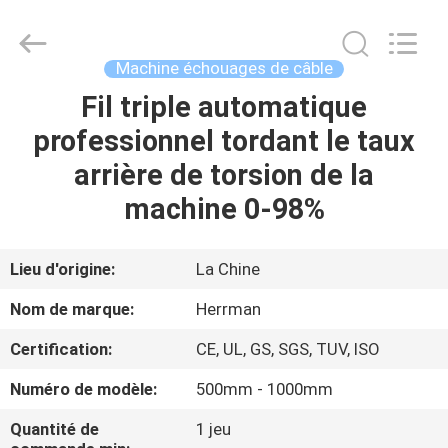
Co.,ltd.
All
Rights
Reserved.
Developed
Machine échouages de câble
by
ECER
Fil triple automatique
MAISON
professionnel tordant le taux
PRODUITS
arrière de torsion de la
machine 0-98%
A
PROPOS
Lieu d'origine:
La Chine
DE
Nom de marque:
Herrman
NOUS
Certification:
CE, UL, GS, SGS, TUV, ISO
Numéro de modèle:
500mm - 1000mm
VISITE
D'USINE
Quantité de
1 jeu