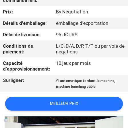
commande min:
Prix:
By Negotiation
CONTRÔLE
DE
Détails d'emballage:
emballage d'exportation
QUALITÉ
Délai de livraison:
95 JOURS
Conditions de
L/C, D/A, D/P, T/T ou par voie de
CONTACTEZ-
paiement:
négations
NOUS
Capacité
10 jeux par mois
d'approvisionnement:
NOUVELLES
Surligner:
,
fil automatique tordant la machine
machine bunching câble
DEMANDEZ
MEILLEUR PRIX
UNE
CITATION