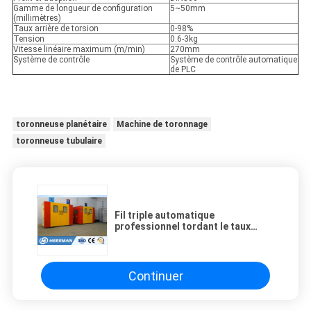
Gamme de longueur de configuration
5~50mm
(millimètres)
Taux arrière de torsion
0-98%
Tension
0.6-3kg
Vitesse linéaire maximum (m/min)
270mm
Système de contrôle
Système de contrôle automatique
de PLC
toronneuse planétaire
Machine de toronnage
toronneuse tubulaire
Fil triple automatique
professionnel tordant le taux
arrière de torsion de la machine 0-
98%
Continuer