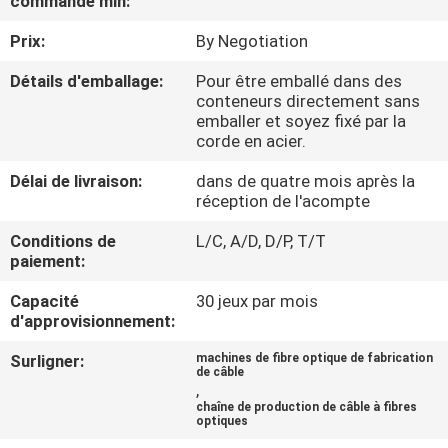
commande min:
Prix:
By Negotiation
CONTRÔLE
DE
Détails d'emballage:
Pour être emballé dans des
conteneurs directement sans
QUALITÉ
emballer et soyez fixé par la
corde en acier.
CONTACTEZ-
Délai de livraison:
dans de quatre mois après la
réception de l'acompte
NOUS
Conditions de
L/C, A/D, D/P, T/T
paiement:
NOUVELLES
Capacité
30 jeux par mois
d'approvisionnement:
DEMANDEZ
Surligner:
machines de fibre optique de fabrication
UNE
de câble
,
CITATION
chaîne de production de câble à fibres
optiques