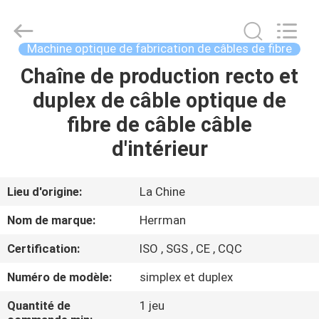
Anhui
Herrman
Machinery
Co.,ltd.
All
Machine optique de fabrication de câbles de fibre
Rights
Reserved.
Chaîne de production recto et
MAISON
Developed
by
ECER
duplex de câble optique de
PRODUITS
fibre de câble câble
d'intérieur
A
PROPOS
Lieu d'origine:
La Chine
DE
Nom de marque:
Herrman
NOUS
Certification:
ISO , SGS , CE , CQC
Numéro de modèle:
simplex et duplex
VISITE
D'USINE
Quantité de
1 jeu