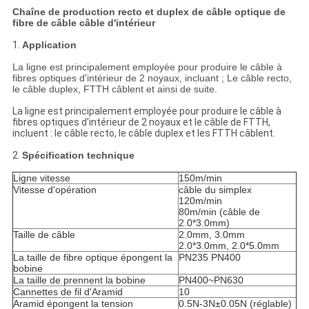
Chaîne de production recto et duplex de câble optique de
fibre de câble câble d'intérieur
1.
Application
La ligne est principalement employée pour produire le câble à
fibres optiques d'intérieur de 2 noyaux, incluant ; Le câble recto,
le câble duplex, FTTH câblent et ainsi de suite.
La ligne est principalement employée pour produire le câble à
fibres optiques d'intérieur de 2 noyaux et le câble de FTTH,
incluent : le câble recto, le câble duplex et les FTTH câblent.
2.
Spécification technique
Ligne vitesse
150m/min
Vitesse d'opération
câble du simplex
120m/min
80m/min (câble de
2.0*3.0mm)
Taille de câble
2.0mm, 3.0mm
2.0*3.0mm, 2.0*5.0mm
La taille de fibre optique épongent la
PN235 PN400
bobine
La taille de prennent la bobine
PN400~PN630
Cannettes de fil d'Aramid
10
Aramid épongent la tension
0.5N-3N±0.05N (réglable)