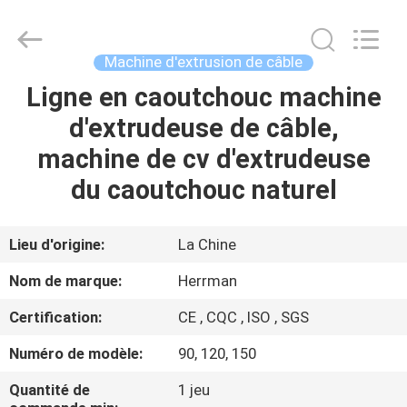
Machinery
Co.,ltd.
All
Rights
Reserved.
Machine d'extrusion de câble
Developed
by
Ligne en caoutchouc machine
MAISON
ECER
d'extrudeuse de câble,
PRODUITS
machine de cv d'extrudeuse
du caoutchouc naturel
A
PROPOS
Lieu d'origine:
La Chine
DE
Nom de marque:
Herrman
NOUS
Certification:
CE , CQC , ISO , SGS
Numéro de modèle:
90, 120, 150
VISITE
D'USINE
Quantité de
1 jeu