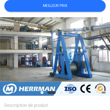
PLAN
MEILLEUR PRIX
DU
SITE
PRIVACY
POLICY
Description de produit