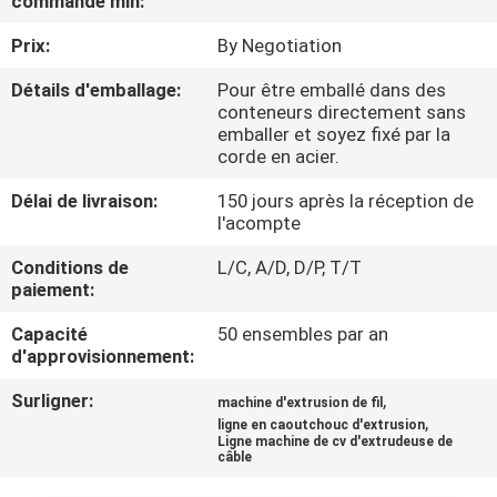
commande min:
Prix:
By Negotiation
CONTRÔLE
DE
Détails d'emballage:
Pour être emballé dans des
conteneurs directement sans
QUALITÉ
emballer et soyez fixé par la
corde en acier.
CONTACTEZ-
Délai de livraison:
150 jours après la réception de
l'acompte
NOUS
Conditions de
L/C, A/D, D/P, T/T
paiement:
NOUVELLES
Capacité
50 ensembles par an
d'approvisionnement:
DEMANDEZ
Surligner:
,
machine d'extrusion de fil
UNE
,
ligne en caoutchouc d'extrusion
Ligne machine de cv d'extrudeuse de
CITATION
câble