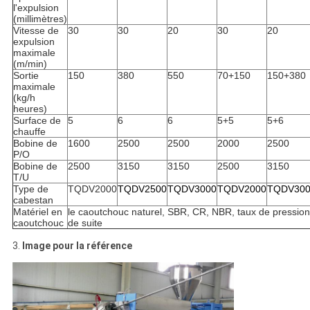
l'expulsion
(millimètres)
Vitesse de
30
30
20
30
20
expulsion
maximale
(m/min)
Sortie
150
380
550
70+150
150+380
maximale
(kg/h
heures)
Surface de
5
6
6
5+5
5+6
chauffe
Bobine de
1600
2500
2500
2000
2500
P/O
Bobine de
2500
3150
3150
2500
3150
T/U
Type de
TQDV2000
TQDV2500
TQDV3000
TQDV2000
TQDV30
cabestan
Matériel en
le caoutchouc naturel, SBR, CR, NBR, taux de pression
caoutchouc
de suite
3.
Image pour la référence