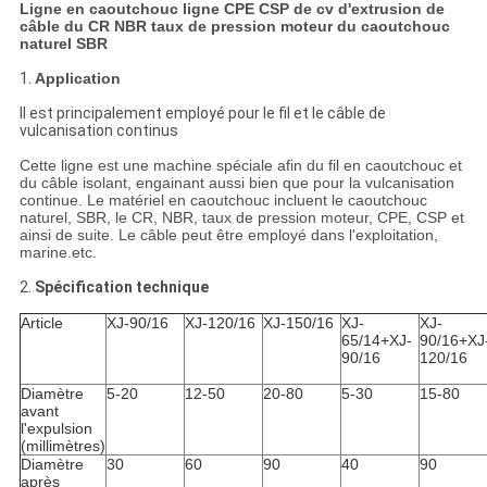
Ligne en caoutchouc ligne CPE CSP de cv d'extrusion de
câble du CR NBR taux de pression moteur du caoutchouc
naturel SBR
1.
Application
Il est principalement employé pour le fil et le câble de
vulcanisation continus
Cette ligne est une machine spéciale afin du fil en caoutchouc et
du câble isolant, engainant aussi bien que pour la vulcanisation
continue. Le matériel en caoutchouc incluent le caoutchouc
naturel, SBR, le CR, NBR, taux de pression moteur, CPE, CSP et
ainsi de suite. Le câble peut être employé dans l'exploitation,
marine.etc.
2.
Spécification technique
Article
XJ-90/16
XJ-120/16
XJ-150/16
XJ-
XJ-
65/14+XJ-
90/16+XJ
90/16
120/16
Diamètre
5-20
12-50
20-80
5-30
15-80
avant
l'expulsion
(millimètres)
Diamètre
30
60
90
40
90
après