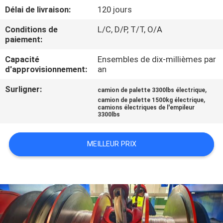
Délai de livraison:
120 jours
CONTRÔLE
Conditions de
L/C, D/P, T/T, O/A
DE
paiement:
QUALITÉ
Capacité
Ensembles de dix-millièmes par
d'approvisionnement:
an
CONTACTEZ-
Surligner:
,
camion de palette 3300lbs électrique
,
camion de palette 1500kg électrique
NOUS
camions électriques de l'empileur
3300lbs
NOUVELLES
MEILLEUR PRIX
DEMANDEZ
UNE
CITATION