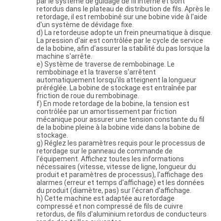
par le système de guidage de fil interne et sont
retordus dans le plateau de distribution de fils. Après le
retordage, il est rembobiné sur une bobine vide à l'aide
d'un système de dévidage fixe.
d) La retordeuse adopte un frein pneumatique à disque.
La pression d'air est contrôlée par le cycle de service
de la bobine, afin d'assurer la stabilité du pas lorsque la
machine s'arrête.
e) Système de traverse de rembobinage. Le
rembobinage et la traverse s'arrêtent
automatiquement lorsqu'ils atteignent la longueur
préréglée. La bobine de stockage est entraînée par
friction de roue du rembobinage.
f) En mode retordage de la bobine, la tension est
contrôlée par un amortissement par friction
mécanique pour assurer une tension constante du fil
de la bobine pleine à la bobine vide dans la bobine de
stockage.
g) Réglez les paramètres requis pour le processus de
retordage sur le panneau de commande de
l'équipement. Affichez toutes les informations
nécessaires (vitesse, vitesse de ligne, longueur du
produit et paramètres de processus), l'affichage des
alarmes (erreur et temps d'affichage) et les données
du produit (diamètre, pas) sur l'écran d'affichage.
h) Cette machine est adaptée au retordage
compressé et non compressé de fils de cuivre
retordus, de fils d'aluminium retordus de conducteurs