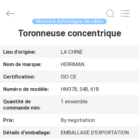
Co.,ltd.
All
Rights
Reserved.
Developed
Machine échouages de câble
by
ECER
Toronneuse concentrique
MAISON
PRODUITS
Lieu d'origine:
LA CHINE
Nom de marque:
HERRMAN
A
Certification:
ISO CE
PROPOS
Numéro de modèle:
HM37B, 54B, 61B
DE
Quantité de
1 ensemble
NOUS
commande min:
Prix:
By negotiation
VISITE
D'USINE
Détails d'emballage:
EMBALLAGE D'EXPORTATION