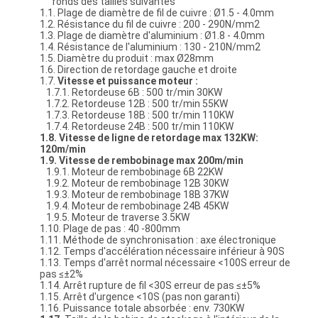
ronds des tailles suivantes
1.1. Plage de diamètre de fil de cuivre : Ø1.5 - 4.0mm
1.2. Résistance du fil de cuivre : 200 - 290N/mm2
1.3. Plage de diamètre d'aluminium : Ø1.8 - 4.0mm
1.4. Résistance de l'aluminium : 130 - 210N/mm2
1.5. Diamètre du produit : max Ø28mm
1.6. Direction de retordage gauche et droite
1.7.
Vitesse et puissance moteur :
1.7.1. Retordeuse 6B : 500 tr/min 30KW
1.7.2. Retordeuse 12B : 500 tr/min 55KW
1.7.3. Retordeuse 18B : 500 tr/min 110KW
1.7.4. Retordeuse 24B : 500 tr/min 110KW
1.8.
Vitesse de ligne de retordage max 132KW
:
120m/min
1.9.
Vitesse de rembobinage max
200m/min
1.9.1. Moteur de rembobinage 6B 22KW
1.9.2. Moteur de rembobinage 12B 30KW
1.9.3. Moteur de rembobinage 18B 37KW
1.9.4. Moteur de rembobinage 24B 45KW
1.9.5. Moteur de traverse 3.5KW
1.10. Plage de pas : 40 -800mm
1.11. Méthode de synchronisation : axe électronique
1.12. Temps d'accélération nécessaire inférieur à 90S
1.13. Temps d'arrêt normal nécessaire <100S erreur de
pas ≤±2%
1.14. Arrêt rupture de fil <30S erreur de pas ≤±5%
1.15. Arrêt d'urgence <10S (pas non garanti)
1.16. Puissance totale absorbée : env. 730KW