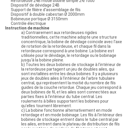
Retordeuse 24B mode bobine simple 24/1000
Dispositif de dévidage 24B
Support de filière d'assemblage de fils
Dispositif à double cabestan Ø 2000mm
Bobineuse portique Ø 3150mm
Contrôle électrique
Instruction de machine
a) Contrairement aux retordeuses rigides
traditionnelles, cette machine adopte une structure
concentrique, la bobine de dévidage coïncide avec l'axe
de rotation de la retordeuse, et chaque fil dans la
retordeuse correspond à une bobine. La bobine est
utilisée pour le dévidage, le retordage ou le bobinage
jusqu'à la bobine pleine.
b) Toutes les deux bobines de stockage à l'intérieur de
la retordeuse partagent un jeu de doubles ailes, qui
sont installées entre les deux bobines. Il y a plusieurs
jeux de doubles ailes à l'intérieur de l'arbre tubulaire
central, qui représentent la moitié du nombre de fils
guides de la couche retordue. Chaque jeu correspond à
deux bobines de fil, et les ailes sont connectées aux
parties fixes à l'intérieur du tube central. Les
roulements à billes supportent les bobines pour
qu'elles tournent librement.
c) La bobine fonctionne alternativement en mode
retordage et en mode bobinage. Les fils à l'intérieur des
bobines de stockage entrent dans le tube central par
les ailes, entrent dans le plateau de distribution de fils