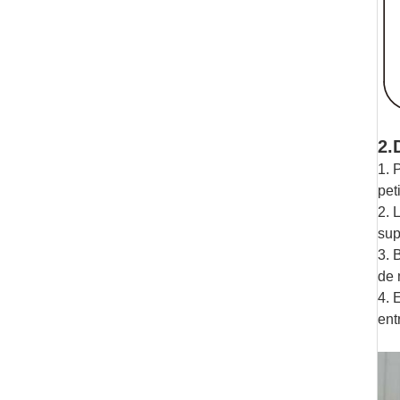
2.
1. 
pet
2. 
sup
3. 
de 
4. 
ent