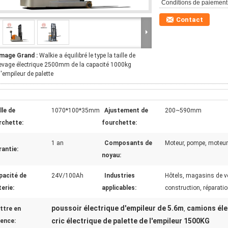
Conditions de paiement
Contact
Image Grand :
Walkie a équilibré le type la taille de
evage électrique 2500mm de la capacité 1000kg
'empileur de palette
lle de
1070*100*35mm
Ajustement de
200~590mm
rchette:
fourchette:
1 an
Composants de
Moteur, pompe, moteur
antie:
noyau:
pacité de
24V/100Ah
Industries
Hôtels, magasins de 
erie:
applicables:
construction, réparat
poussoir électrique d'empileur de 5.6m
camions éle
ttre en
,
cric électrique de palette de l'empileur 1500KG
dence: