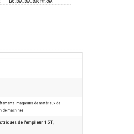
:
L/C, D/A, D/A, D/P, T/T, O/A
vêtements, magasins de matériaux de
ion de machines
ctriques de l'empileur 1.5T
,