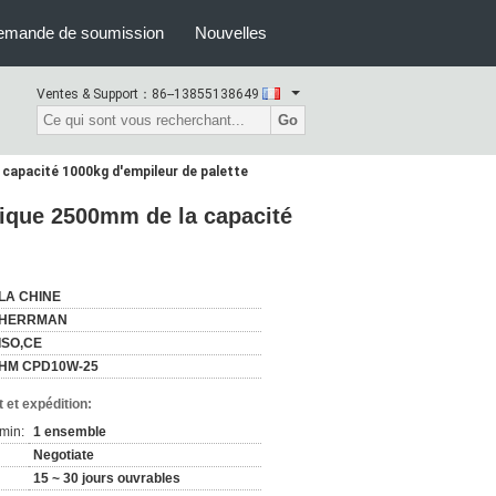
emande de soumission
Nouvelles
Ventes & Support：
86--13855138649
Go
la capacité 1000kg d'empileur de palette
ctrique 2500mm de la capacité
LA CHINE
HERRMAN
ISO,CE
HM CPD10W-25
 et expédition:
min:
1 ensemble
Negotiate
15 ~ 30 jours ouvrables