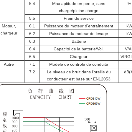
5.4
Max.aptitude en pente, sans
%
charge/pleine charge
5.5
Frein de service
Moteur,
6.1
Puissance du moteur d'entraînement
k
chargeur
6.2
Puissance du moteur de levage
k
6.3
Batterie
6.4
Capacité de la batterie/Vol.
V/A
6.5
Chargeur
VIRGI
Autre
7.1
Modèle de contrôle de conduite
7.2
Le niveau de bruit dans l'oreille du
dB(
conducteur est basé sur EN12053