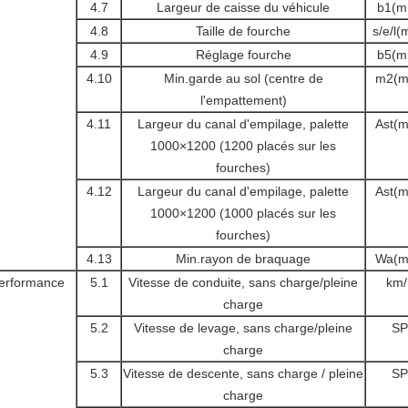
4.7
Largeur de caisse du véhicule
b1(m
4.8
Taille de fourche
s/e/l
4.9
Réglage fourche
b5(m
4.10
Min.garde au sol (centre de
m2(m
l'empattement)
4.11
Largeur du canal d'empilage, palette
Ast(
1000×1200 (1200 placés sur les
fourches)
4.12
Largeur du canal d'empilage, palette
Ast(
1000×1200 (1000 placés sur les
fourches)
4.13
Min.rayon de braquage
Wa(m
erformance
5.1
Vitesse de conduite, sans charge/pleine
km/
charge
5.2
Vitesse de levage, sans charge/pleine
SP
charge
5.3
Vitesse de descente, sans charge / pleine
SP
charge