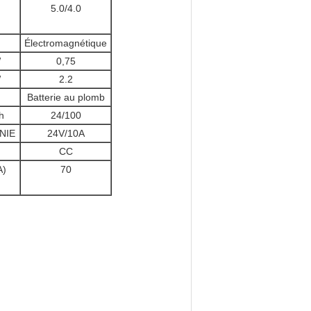
5.0/4.0
Électromagnétique
W
0,75
W
2.2
Batterie au plomb
h
24/100
NIE
24V/10A
CC
A)
70