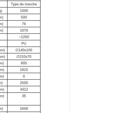
Type de marche
g)
1000
m)
500
m)
76
m)
1070
~1250
PU
mm)
∅140x100
mm)
∅210x70
m)
805
m)
1815
m)
0
m)
2500
m)
3412
m)
35
m)
2658