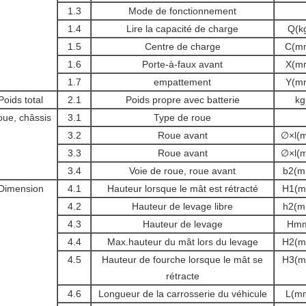
1.3
Mode de fonctionnement
1.4
Lire la capacité de charge
Q(k
1.5
Centre de charge
C(m
1.6
Porte-à-faux avant
X(m
1.7
empattement
Y(m
Poids total
2.1
Poids propre avec batterie
kg
ue, châssis
3.1
Type de roue
3.2
Roue avant
∅×l(
3.3
Roue avant
∅×l(
3.4
Voie de roue, roue avant
b2(m
Dimension
4.1
Hauteur lorsque le mât est rétracté
H1(m
4.2
Hauteur de levage libre
h2(m
4.3
Hauteur de levage
Hm
4.4
Max.hauteur du mât lors du levage
H2(m
4.5
Hauteur de fourche lorsque le mât se
H3(m
rétracte
4.6
Longueur de la carrosserie du véhicule
L(m