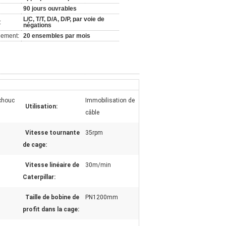
90 jours ouvrables
L/C, T/T, D/A, D/P, par voie de
:
négations
nement:
20 ensembles par mois
tchouc
Immobilisation de
Utilisation:
câble
Vitesse tournante
35rpm
de cage:
Vitesse linéaire de
30m/min
Caterpillar:
Taille de bobine de
PN1200mm
profit dans la cage: