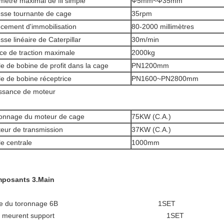
mètre maximal de fil simple
Ф5mm~Ф35mm
esse tournante de cage
35rpm
cement d'immobilisation
80-2000 millimètres
esse linéaire de Caterpillar
30m/min
ce de traction maximale
2000kg
lle de bobine de profit dans la cage
PN1200mm
lle de bobine réceptrice
PN1600~PN2800mm
ssance de moteur
onnage du moteur de cage
75KW (C.A.)
eur de transmission
37KW (C.A.)
lle centrale
1000mm
posants 3.Main
age du toronnage 6B 1SET
e fil meurent support 1SET