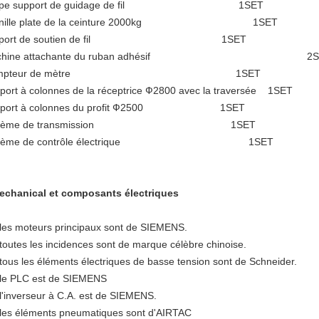
type support de guidage de fil 1SET
enille plate de la ceinture 2000kg 1SET
pport de soutien de fil 1SET
chine attachante du ruban adhésif 2S
ompteur de mètre 1SET
port à colonnes de la réceptrice Ф2800 avec la traversée 1SET
pport à colonnes du profit Ф2500 1SET
ystème de transmission 1SET
stème de contrôle électrique 1SET
echanical et composants électriques
 les moteurs principaux sont de SIEMENS.
 toutes les incidences sont de marque célèbre chinoise.
 tous les éléments électriques de basse tension sont de Schneider.
 le PLC est de SIEMENS
 l'inverseur à C.A. est de SIEMENS.
 les éléments pneumatiques sont d'AIRTAC