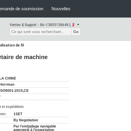
emande de soumission
Nouvelles
Ventes & Support：
86--13855138649
Go
isation de fil
étaire de machine
LA CHINE
Herrman
ISO9001:2015,CE
/
 et expédition:
min:
1SET
By Negotiation
Par l'emballage navigable
approprié à l'exportation