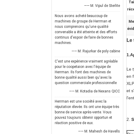
Tai
—— M. Vipul de Sterlite
réc
Nous avons acheté beaucoup de
machines de groupe de Herrman et
Me
nous comprenons qu'une qualité
évi
convenable a été atteinte et des efforts
continus d'espoir de faire de bonnes
Le 
machines.
—— M. Rajurkar de poly cabine
1.A
C'est une expérience vraiment agréable
pour le coopetaion avec l'équipe de
Le 
Herrman. Ils font des machines de
en f
bonne qualité aussi bien qu'avec la
question commerciale professionnelle
XLP
et s
—— M. Kotadia de Nexans QICC
l'e
Herrman est une société avec la
réputation élevée. Ils ont une équipe très
bonne de service après-vente. Vous
pouvez toujours obtenir opportun et
2.
S
réaction positive de eux.
—— M. Mahesh de Havells