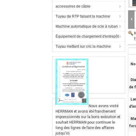
accessoires de câble
Tuyau de RTP faisant la machine
Machine automatique de scie à ruban
Équipement de chargement d'entrepôt
t
Tuyau mettant sur cric la machine
No
Di
de f
La
Nous avons visité
d'i
HERRMAN et avons été franchement
impressionnés sur la bons exécution et
Ma
souhait HERRMAN pour continuer le
for
long des lignes de faire des affaires
jusqu'ici.