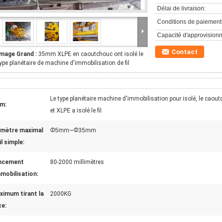
Délai de livraison:
Conditions de paiement
Capacité d'approvision
Contact
Image Grand :
35mm XLPE en caoutchouc ont isolé le
ype planétaire de machine d'immobilisation de fil
Le type planétaire machine d'immobilisation pour isolé, le caou
m:
et XLPE a isolé le fil
amètre maximal
Ф5mm~Ф35mm
il simple:
ncement
80-2000 millimètres
mmobilisation:
ximum tirant la
2000KG
ce: