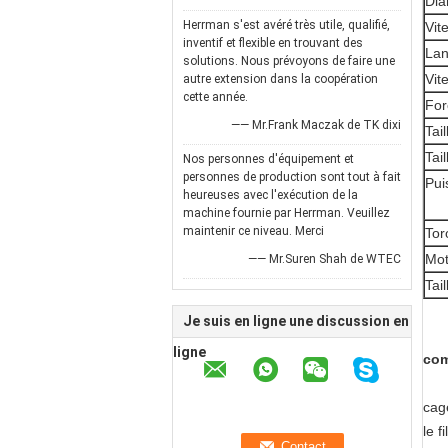
Dia
Herrman s'est avéré très utile, qualifié,
Vit
inventif et flexible en trouvant des
Lan
solutions. Nous prévoyons de faire une
Vit
autre extension dans la coopération
cette année.
For
—— Mr.Frank Maczak de TK dixi
Tai
Tai
Nos personnes d'équipement et
personnes de production sont tout à fait
Pui
heureuses avec l'exécution de la
machine fournie par Herrman. Veuillez
maintenir ce niveau. Merci
Tor
Mot
—— Mr.Suren Shah de WTEC
Tai
Je suis en ligne une discussion en
ligne
com
c
l