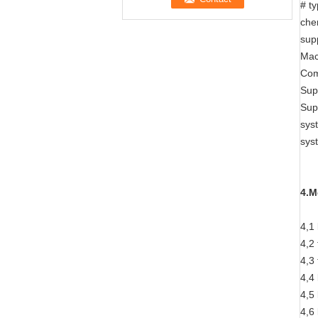
# 
ch
su
Ma
C
Sup
Su
s
sy
4.M
4,1
4,2
4,3
4,4
4,5
4,6