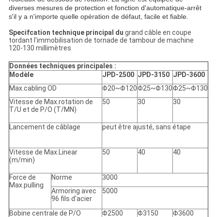
diverses mesures de protection et fonction d'automatique-arrêt
s'il y a n'importe quelle opération de défaut, facile et fiable.
Specifcation technique principal du
grand câble en coupe
tordant l'immobilisation de tornade de tambour de machine
120-130 millimètres
Données techniques principales :
Modèle
JPD-2500
JPD-3150
JPD-3600
Max.cabling OD
Φ20~Φ120
Φ25~Φ130
Φ25~Φ130
Vitesse de Max.rotation de
50
30
30
T/U et de P/O (T/MN)
Lancement de câblage
peut être ajusté, sans étape
Vitesse de Max.Linear
50
40
40
(m/min)
Force de
Norme
3000
Max.pulling
Armoring avec
5000
96 fils d'acier
Bobine centrale de P/O
Φ2500
Φ3150
Φ3600