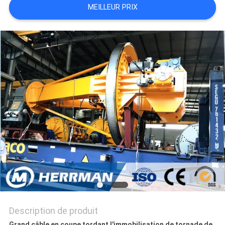
MEILLEUR PRIX
PLAN
DU
SITE
POLITIQUE
DE
CONFIDENTIALITÉ
Description de produit
Grand câble en coupe tordant l'immobilisation de tornade de