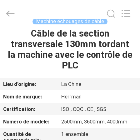
Co.,ltd.
All
Rights
Reserved.
Developed
Machine échouages de câble
by
ECER
Câble de la section
MAISON
transversale 130mm tordant
PRODUITS
la machine avec le contrôle de
PLC
A
PROPOS
Lieu d'origine:
La Chine
DE
Nom de marque:
Herrman
NOUS
Certification:
ISO , CQC , CE , SGS
Numéro de modèle:
2500mm, 3600mm, 4000mm
VISITE
D'USINE
Quantité de
1 ensemble