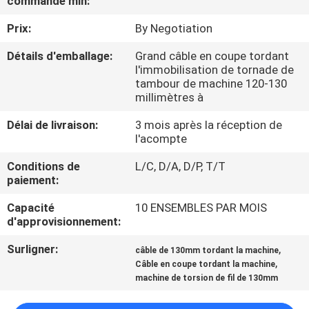
commande min:
Prix:
By Negotiation
CONTRÔLE
DE
Détails d'emballage:
Grand câble en coupe tordant
l'immobilisation de tornade de
QUALITÉ
tambour de machine 120-130
millimètres à
CONTACTEZ-
Délai de livraison:
3 mois après la réception de
l'acompte
NOUS
Conditions de
L/C, D/A, D/P, T/T
paiement:
NOUVELLES
Capacité
10 ENSEMBLES PAR MOIS
d'approvisionnement:
DEMANDEZ
Surligner:
,
câble de 130mm tordant la machine
UNE
,
Câble en coupe tordant la machine
CITATION
machine de torsion de fil de 130mm