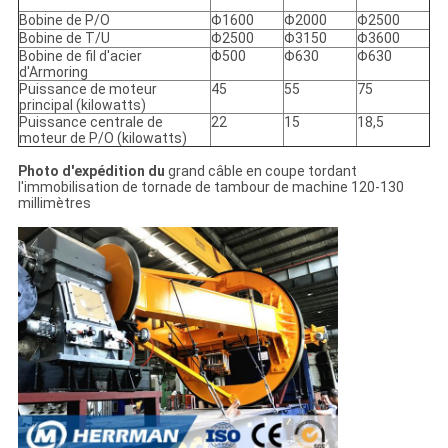
Bobine de P/O
Φ1600
Φ2000
Φ2500
Bobine de T/U
Φ2500
Φ3150
Φ3600
Bobine de fil d'acier
Φ500
Φ630
Φ630
d'Armoring
Puissance de moteur
45
55
75
principal (kilowatts)
Puissance centrale de
22
15
18,5
moteur de P/O (kilowatts)
Photo d'expédition du
grand câble en coupe tordant
l'immobilisation de tornade de tambour de machine 120-130
millimètres