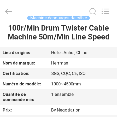
Machinery
Co.,ltd.
All
Rights
Reserved.
Machine échouages de câble
Developed
by
ECER
100r/Min Drum Twister Cable
MAISON
Machine 50m/Min Line Speed
PRODUITS
Lieu d'origine:
Hefei, Anhui, Chine
A
Nom de marque:
Herrman
PROPOS
Certification:
SGS, CQC, CE, ISO
DE
Numéro de modèle:
1000~4500mm
NOUS
Quantité de
1 ensemble
commande min:
VISITE
Prix:
By Negotiation
D'USINE