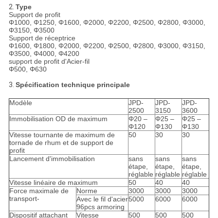
2.
Type
Support de profit
Φ1000, Φ1250, Φ1600, Φ2000, Φ2200, Φ2500, Φ2800, Φ3000,
Φ3150, Φ3500
Support de réceptrice
Φ1600, Φ1800, Φ2000, Φ2200, Φ2500, Φ2800, Φ3000, Φ3150,
Φ3500, Φ4000, Φ4200
support de profit d'Acier-fil
Φ500, Φ630
3.
Spécification technique principale
Modèle
JPD-
JPD-
JPD-
2500
3150
3600
Immobilisation OD de maximum
Φ20 –
Φ25 –
Φ25 –
Φ120
Φ130
Φ130
Vitesse tournante de maximum de
50
30
30
tornade de rhum et de support de
profit
Lancement d'immobilisation
sans
sans
sans
étape,
étape,
étape,
réglable
réglable
réglable
Vitesse linéaire de maximum
50
40
40
Force maximale de
Norme
3000
3000
3000
transport-
Avec le fil d'acier
5000
6000
6000
96pcs armoring
Dispositif attachant
Vitesse
500
500
500