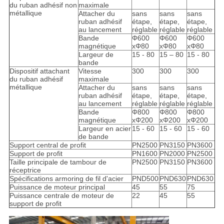
du ruban adhésif non
maximale
métallique
Attacher du
sans
sans
sans
ruban adhésif
étape,
étape,
étape,
au lancement
réglable
réglable
réglable
Bande
Φ600
Φ600
Φ600
magnétique
xΦ80
xΦ80
xΦ80
Largeur de
15 - 80
15 – 80
15 - 80
bande
Dispositif attachant
Vitesse
300
300
300
du ruban adhésif
maximale
métallique
Attacher du
sans
sans
sans
ruban adhésif
étape,
étape,
étape,
au lancement
réglable
réglable
réglable
Bande
Φ800
Φ800
Φ800
magnétique
xΦ200
xΦ200
xΦ200
Largeur en acier
15 - 60
15 - 60
15 - 60
de bande
Support central de profit
PN2500
PN3150
PN3600
Support de profit
PN1600
PN2000
PN2500
Taille principale de tambour de
PN2500
PN3150
PN3600
réceptrice
Spécifications armoring de fil d'acier
PND500
PND630
PND630
Puissance de moteur principal
45
55
75
Puissance centrale de moteur de
22
45
55
support de profit