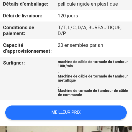
Détails d'emballage:
pellicule rigide en plastique
CONTRÔLE
Délai de livraison:
120 jours
DE
Conditions de
T/T, L/C, D/A, BUREAUTIQUE,
QUALITÉ
paiement:
D/P
Capacité
20 ensembles par an
d'approvisionnement:
CONTACTEZ-
NOUS
Surligner:
machine de câble de tornade du tambour
100r/min
,
Machine de câble de tornade de tambour
NOUVELLES
métallique
,
Machine de tornade de tambour de câble
de commande
DEMANDEZ
UNE
MEILLEUR PRIX
CITATION