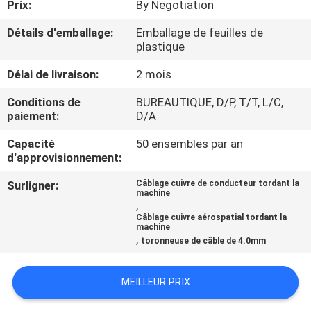
Prix:
By Negotiation
CONTRÔLE
Détails d'emballage:
Emballage de feuilles de
plastique
DE
Délai de livraison:
2 mois
QUALITÉ
Conditions de
BUREAUTIQUE, D/P, T/T, L/C,
paiement:
D/A
CONTACTEZ-
Capacité
50 ensembles par an
NOUS
d'approvisionnement:
Surligner:
Câblage cuivre de conducteur tordant la
NOUVELLES
machine
,
Câblage cuivre aérospatial tordant la
machine
DEMANDEZ
,
toronneuse de câble de 4.0mm
UNE
CITATION
MEILLEUR PRIX