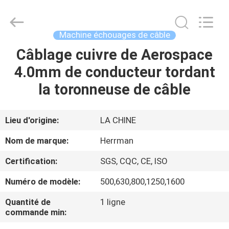
Machinery
Co.,ltd.
All
Rights
Reserved.
Machine échouages de câble
Developed
by
ECER
Câblage cuivre de Aerospace
MAISON
4.0mm de conducteur tordant
PRODUITS
la toronneuse de câble
A
Lieu d'origine:
LA CHINE
PROPOS
Nom de marque:
Herrman
DE
Certification:
SGS, CQC, CE, ISO
NOUS
Numéro de modèle:
500,630,800,1250,1600
VISITE
Quantité de
1 ligne
commande min:
D'USINE