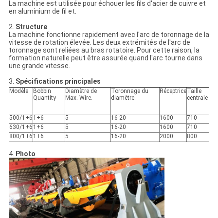
La machine est utilisée pour échouer les fils d'acier de cuivre et
en aluminium de fil et.
2.
Structure
La machine fonctionne rapidement avec l'arc de toronnage de la
vitesse de rotation élevée. Les deux extrémités de l'arc de
toronnage sont reliées au bras rotatoire. Pour cette raison, la
formation naturelle peut être assurée quand l'arc tourne dans
une grande vitesse.
3.
Spécifications principales
Modèle
Bobbin
Diamètre de
Toronnage du
Réceptrice
Taille
Quantity
Max. Wire.
diamètre.
centrale
500/1+6
1+6
5
16-20
1600
710
630/1+6
1+6
5
16-20
1600
710
800/1+6
1+6
5
16-20
2000
800
4.
Photo