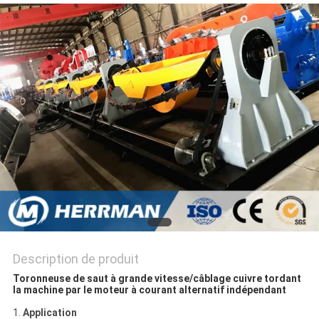
PLAN
DU
SITE
POLITIQUE
DE
CONFIDENTIALITÉ
Description de produit
Toronneuse de saut à grande vitesse/câblage cuivre tordant
la machine par le moteur à courant alternatif indépendant
1.
Application