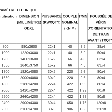
RAMÈTRE TECHNIQUE
ntification
DIMENSION
PUISSANCE
COUPLE
T/MN
POUSSÉE D
(MILLIMÈTRE)
(KWXQTY)
NOMINAL
VÉRIN
ODXL
(KN.M)
D'ORIENTATI
DE TRAIN
AVANT (TXQT
800
980x3600
22x1
40
5,2
38x4
1000
1220x3600
22x1
40
5,2
50x4
1200
1460x3600
15x2
66
4,3
63x4
1350
1640x3750
15x2
66
4,3
63x4
1500
1820x4080
30x2
220
2,6
80x4
1650
2000x4080
30x2
220
2,6
80x4
1800
2180x4200
22x4
422
1,99
80x4
2000
2420x4200
22x4
422
1,99
80x8
2200
2660x4200
22x4
422
1,99
80x8
2400
2900x4300
30x4
650
1,76
120x8
2600
3160x4700
30x5
906
1,58
120x8