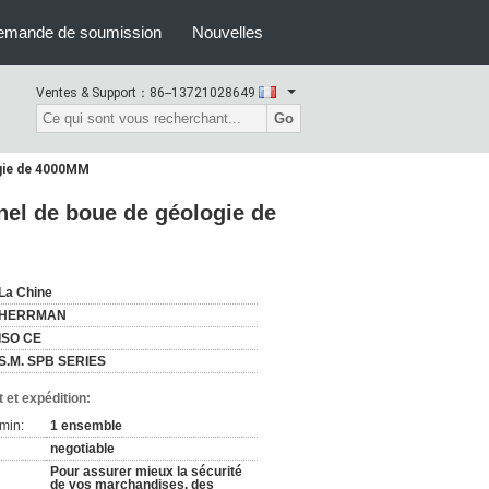
emande de soumission
Nouvelles
Ventes & Support：
86--13721028649
Go
ogie de 4000MM
nnel de boue de géologie de
La Chine
HERRMAN
ISO CE
S.M. SPB SERIES
 et expédition:
min:
1 ensemble
negotiable
Pour assurer mieux la sécurité
de vos marchandises, des