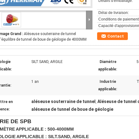
Détails d'emballage:
Délai de livraison:
Conditions de paiement
Capacité d'approvision
Image Grand :
Aléseuse souterraine de tunnel
Contact
'équilibre de tunnel de boue de géologie de 4000MM
ologie
SILT.SAND, ARGILE
Diamètre
5
icable:
applicable:
1 an
Industrie
T
antie:
applicable:
aléseuse souterraine de tunnel
Aléseuse de tunnel
ttre en
,
aléseuse de tunnel de boue de géologie
dence:
RIE DE SPB
MÈTRE APPLICABLE : 500-4000MM
LOGIE APPLICABLE : SILT.SAND, ARGILE