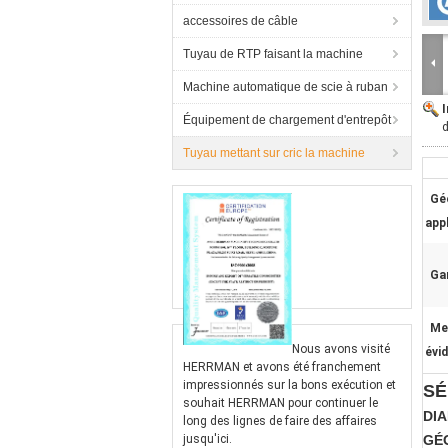
accessoires de câble
Tuyau de RTP faisant la machine
Machine automatique de scie à ruban
Équipement de chargement d'entrepôt
d
Tuyau mettant sur cric la machine
Gé
appl
Gar
Me
Nous avons visité
évi
HERRMAN et avons été franchement
impressionnés sur la bons exécution et
SÉ
souhait HERRMAN pour continuer le
DIA
long des lignes de faire des affaires
jusqu'ici.
GÉO