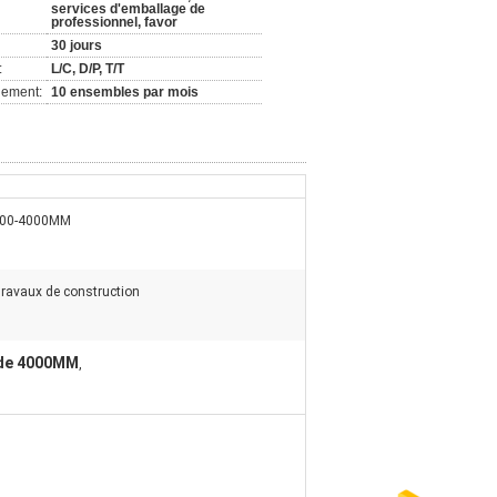
services d'emballage de
professionnel, favor
30 jours
:
L/C, D/P, T/T
nement:
10 ensembles par mois
00-4000MM
ravaux de construction
 de 4000MM
,