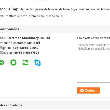
,
roduit Tag:
Tbm rectangulaire de bouclier de boue
tuyau mettant sur cric la mac
uyau mettant sur cric le tbm de bouclier de boue
oordonnées
nhui Herrman Machinery Co.,ltd
Envoyez votre deman
ersonne à contacter:
Ms. April
éléphone:
+86-13855138649
élécopieur:
86-551-65667528
tres Produits