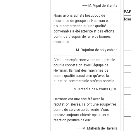
—— M. Vipul de Sterlite
PA
Nous avons acheté beaucoup de
Ide
machines de groupe de Herrman et
nous comprenons qu'une qualité
convenable a été atteinte et des efforts
continus d'espoir de faire de bonnes
machines.
—— M. Rajurkar de poly cabine
C'est une expérience vraiment agréable
pour le coopetaion avec l'équipe de
Herrman. Ils font des machines de
bonne qualité aussi bien qu'avec la
question commerciale professionnelle
—— M. Kotadia de Nexans QICC
Herrman est une société avec la
réputation élevée. Ils ont une équipe très
bonne de service après-vente. Vous
pouvez toujours obtenir opportun et
réaction positive de eux.
—— M. Mahesh de Havells