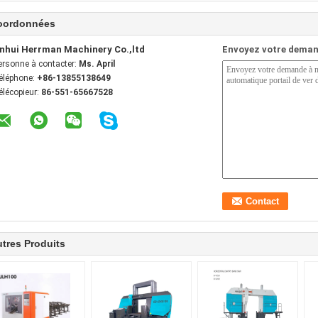
oordonnées
nhui Herrman Machinery Co.,ltd
Envoyez votre deman
ersonne à contacter:
Ms. April
éléphone:
+86-13855138649
élécopieur:
86-551-65667528
tres Produits