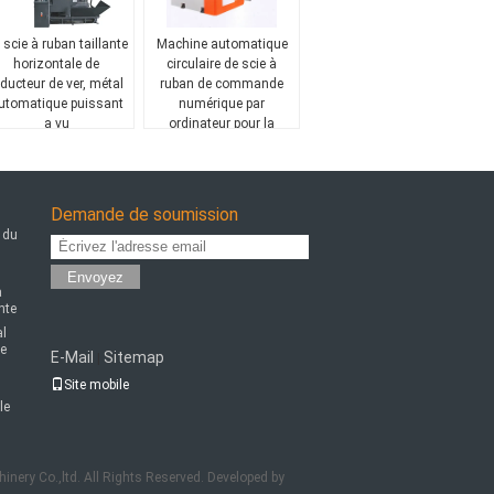
 scie à ruban taillante
Machine automatique
horizontale de
circulaire de scie à
éducteur de ver, métal
ruban de commande
utomatique puissant
numérique par
a vu
ordinateur pour la
grande vitesse de
coupe en métal
Demande de soumission
 du
Envoyez
a
nte
al
de
E-Mail
Sitemap
|
Site mobile
le
nery Co.,ltd. All Rights Reserved. Developed by