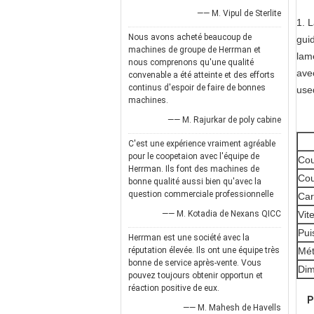
—— M. Vipul de Sterlite
1. 
Nous avons acheté beaucoup de
guid
machines de groupe de Herrman et
lam
nous comprenons qu'une qualité
avec
convenable a été atteinte et des efforts
continus d'espoir de faire de bonnes
use
machines.
—— M. Rajurkar de poly cabine
C'est une expérience vraiment agréable
pour le coopetaion avec l'équipe de
Cou
Herrman. Ils font des machines de
Cou
bonne qualité aussi bien qu'avec la
question commerciale professionnelle
Car
—— M. Kotadia de Nexans QICC
Vit
Pui
Herrman est une société avec la
réputation élevée. Ils ont une équipe très
Mét
bonne de service après-vente. Vous
Dim
pouvez toujours obtenir opportun et
réaction positive de eux.
P
—— M. Mahesh de Havells