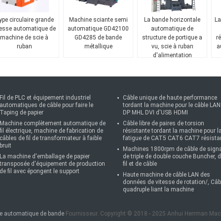
pe circulaire grande
Machine sciante semi
La bande horizontale
La
tesse automatique de
automatique GD42100
automatique de
machine de scie à
GD4285 de bande
structure de portique a
r
ruban
métallique
vu, scie à ruban
a
d'alimentation
automatique
Fil de PLC et équipement industriel
Câble unique de haute performance
automatiques de câble pour faire le
tordant la machine pour le câble LAN
Taping de papier
DP MHL DVI d'USB HDMI
Machine complètement automatique de
Câble libre de paires de torsion
fil électrique, machine de fabrication de
résistante tordant la machine pour l
câbles de fil de transformateur à faible
fatigue de CAT5 CAT6 CAT7 résista
bruit
Machines 1800rpm de câble de sign
La machine d'emballage de papier
de triple de double couche Buncher, 
transposée d'équipement de production
fil et de câble
de fil avec épongent le support
Haute machine de câble LAN des
données de vitesse de rotation/, Câb
quadruple liant la machine
le automatique de bande
Fournisseur. Copyright © 2018 - 2025 Anhui Herrman Machi