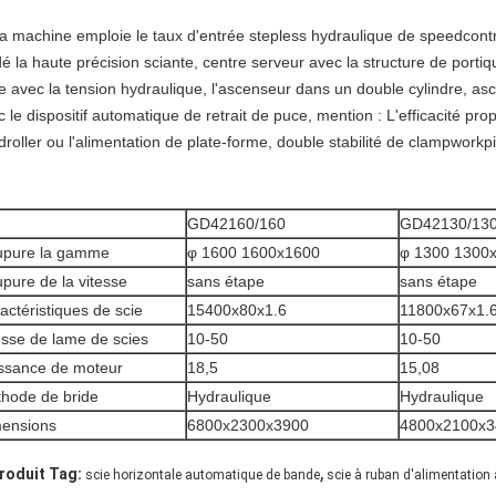
La machine emploie le taux d'entrée stepless hydraulique de speedcontr
é la haute précision sciante, centre serveur avec la structure de portique
e avec la tension hydraulique, l'ascenseur dans un double cylindre, asc
 le dispositif automatique de retrait de puce, mention : L'efficacité prop
droller ou l'alimentation de plate-forme, double stabilité de clampwork
GD42160/160
GD42130/13
pure la gamme
φ 1600 1600x1600
φ 1300 1300
pure de la vitesse
sans étape
sans étape
actéristiques de scie
15400x80x1.6
11800x67x1.
esse de lame de scies
10-50
10-50
ssance de moteur
18,5
15,08
hode de bride
Hydraulique
Hydraulique
ensions
6800x2300x3900
4800x2100x3
,
roduit Tag:
scie horizontale automatique de bande
scie à ruban d'alimentation