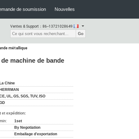
emande de soumission
Nouvelles
Ventes & Support：
86--13721028649
Go
ande métallique
r de machine de bande
La Chine
HERRMAN
CE, UL, GS, SGS, TUV, ISO
GD
 et expédition:
min:
1set
By Negotiation
Emballage d'exportation