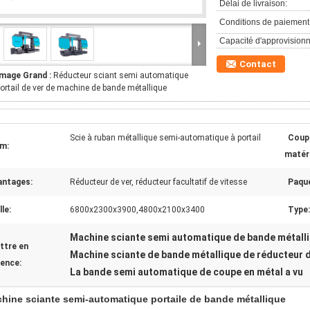
Délai de livraison:
Conditions de paiement
Capacité d'approvision
Contact
Image Grand :
Réducteur sciant semi automatique
ortail de ver de machine de bande métallique
Scie à ruban métallique semi-automatique à portail
Coup
m:
matéri
antages:
Réducteur de ver, réducteur facultatif de vitesse
Paqu
lle:
6800x2300x3900,4800x2100x3400
Type:
Machine sciante semi automatique de bande métall
ttre en
Machine sciante de bande métallique de réducteur d
dence:
La bande semi automatique de coupe en métal a vu
hine sciante semi-automatique portaile de bande métallique