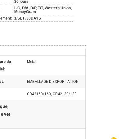
30 jours
L/C, D/A, D/P, T/T, Western Union,
:
MoneyGram
nement:
1/SET /30DAYS
ure du
Métal
el:
et:
EMBALLAGE D'EXPORTATION
GD42160/160, GD42130/130
ique
,
e ver
,