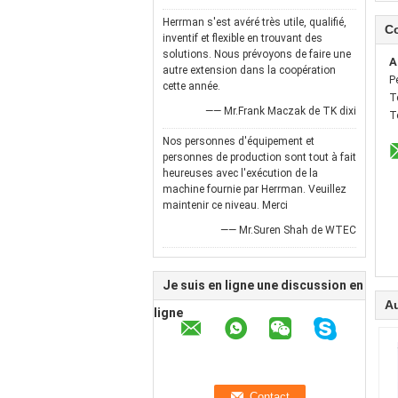
Herrman s'est avéré très utile, qualifié,
C
inventif et flexible en trouvant des
solutions. Nous prévoyons de faire une
A
autre extension dans la coopération
P
cette année.
T
—— Mr.Frank Maczak de TK dixi
T
Nos personnes d'équipement et
personnes de production sont tout à fait
heureuses avec l'exécution de la
machine fournie par Herrman. Veuillez
maintenir ce niveau. Merci
—— Mr.Suren Shah de WTEC
Je suis en ligne une discussion en
Au
ligne