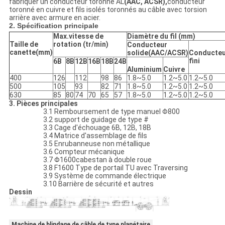
fabriquer un conducteur toronné AL
(AAC, ACSR),
conducteur
toronné en cuivre et fils isolés toronnés au câble avec torsion
arrière avec armure en acier.
2. Spécification principale
Max.vitesse de
Diamètre du fil (mm)
Taille de
rotation (tr/min)
Conducteur
canette(mm)
solide
(
AAC/ACSR
)
Conducteu
fini
6B
8B
12B
16B
18B
24B
Aluminium
Cuivre
400
126
112
98
86
1.8~5.0
1.2~5.0
1.2~5.0
500
105
93
82
71
1.8~5.0
1.2~5.0
1.2~5.0
630
85
80
74
70
65
57
1.8~5.0
1.2~5.0
1.2~5.0
3. Pièces principales
3.1 Remboursement de type manuel Φ800
3.2 support de guidage de type #
3.3 Cage d'échouage 6B, 12B, 18B
3.4 Matrice d'assemblage de fils
3.5 Enrubanneuse non métallique
3.6 Compteur mécanique
3.7 Φ1600cabestan à double roue
3.8 F1600 Type de portail TU avec Traversing
3.9 Système de commande électrique
3.10 Barrière de sécurité et autres
Dessin
Machine de blindage de câble de type planétaire