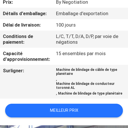
Prix:
By Negotiation
CONTRÔLE
Détails d'emballage:
Emballage d'exportation
DE
Délai de livraison:
100 jours
QUALITÉ
Conditions de
L/C, T/T, D/A, D/P, par voie de
paiement:
négations
CONTACTEZ-
Capacité
15 ensembles par mois
d'approvisionnement:
NOUS
Surligner:
Machine de blindage de câble de type
planétaire
NOUVELLES
,
Machine de blindage de conducteur
toronné AL
,
Machine de blindage de type planétaire
DEMANDEZ
UNE
MEILLEUR PRIX
CITATION