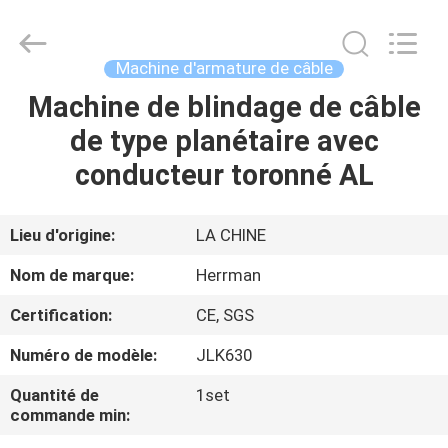
Herrman
Machinery
Co.,ltd.
All
Rights
Machine d'armature de câble
Reserved.
Developed
by
Machine de blindage de câble
MAISON
ECER
de type planétaire avec
PRODUITS
conducteur toronné AL
A
Lieu d'origine:
LA CHINE
PROPOS
Nom de marque:
Herrman
DE
Certification:
CE, SGS
NOUS
Numéro de modèle:
JLK630
VISITE
Quantité de
1set
commande min:
D'USINE