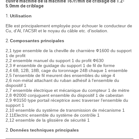
cuivre machine de la machine 167r/min de criblage de 1.2-
5.0mm de criblage
1.
Utilisation
Elle est principalement employée pour échouer le conducteur de
Cu, d'Al, l'ACSR et le noyau du câble etc. d'isolation.
2.
Composantes principales
2,1 type ensemble de la cheville de charnière Ф1600 du support
1 de profit
2,2 ensemble manuel du support 1 du profit Ф630
2,3 # ensemble de guidage du support 1 de fil de forme
2,4 6B, 12B, 18B, cage du toronnage 24B chaque 1 ensemble
2,5 l'ensemble de fil meurent des ensembles du siège 4
2,6 non-métal attachant du ruban adhésif à l'ensemble du
dispositif 1
2,7 ensemble électrique et mécanique du compteur 1 de mètre
2,8 Φ2000 conjuguent ensemble du dispositif 1 de cabestan
2,9 Φ3150 type portail réceptrice avec traverser l'ensemble du
support 1
2,10 ensemble du système de transmission de mécanisme 1
2.11Electric ensemble du système de contrôle 1
2,12 ensemble de la glissière de sécurité 1
2.
Données techniques principales