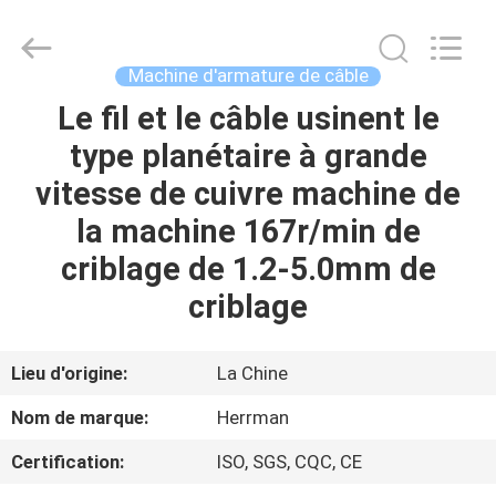
Herrman
Machinery
Co.,ltd.
All
Rights
Machine d'armature de câble
Reserved.
Developed
by
Le fil et le câble usinent le
MAISON
ECER
type planétaire à grande
PRODUITS
vitesse de cuivre machine de
la machine 167r/min de
A
criblage de 1.2-5.0mm de
PROPOS
criblage
DE
NOUS
Lieu d'origine:
La Chine
Nom de marque:
Herrman
VISITE
Certification:
ISO, SGS, CQC, CE
D'USINE