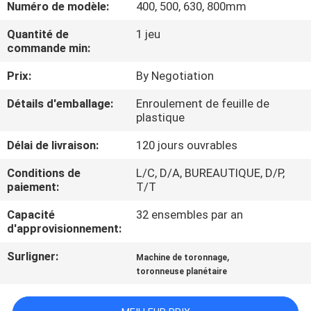
Numéro de modèle:
400, 500, 630, 800mm
CONTRÔLE
Quantité de
1 jeu
commande min:
DE
Prix:
By Negotiation
QUALITÉ
Détails d'emballage:
Enroulement de feuille de
plastique
CONTACTEZ-
NOUS
Délai de livraison:
120 jours ouvrables
Conditions de
L/C, D/A, BUREAUTIQUE, D/P,
paiement:
T/T
NOUVELLES
Capacité
32 ensembles par an
d'approvisionnement:
DEMANDEZ
Surligner:
,
UNE
Machine de toronnage
toronneuse planétaire
CITATION