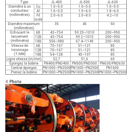
Type
JL-400
JL-500
JL-630
Diamètre à un
Cu
1.0~5.0
1.0~5.0
1.0~5.0
conducteur
Al
1.6~5.0
1.0~6.0
1.8~6.0
(millimètres)
Fil
2.0~6.0
2.0~8.0
4.2~10
isolé
Diamètre maximum
35
45
50
(millimètres)
Échouant le
6B
43~754
59.20~1010
200~950
lancement
12B
43~754
59.2~1010
200~950
(millimètre)
18B
556~980
67.4~1149
200~950
Vitesse de
6B
70~167
51~121
85
toronnage
12B
70~167
51~121
85
(T/MN)
18B
54~128
45~107
85
Ligne vitesse (m/min)
52,7
51,6
60
Épongez la bobine
PN400/PND400
PN500/PND500
PN630/PND630
Central épongez
PN1000~PN2500
PN1000~PN2500
PN1600
Prenez la bobine
PN1000~PN2500
PN1000~PN2500
PN1000~PN2500
4.
Photo