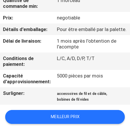
Quantité de
1 morceau
commande min:
CONTRÔLE
Prix:
negotiable
DE
Détails d'emballage:
Pour être emballé par la palette.
QUALITÉ
Délai de livraison:
1 mois après l'obtention de
l'acompte
CONTACTEZ-
Conditions de
L/C, A/D, D/P, T/T
NOUS
paiement:
Capacité
5000 pièces par mois
NOUVELLES
d'approvisionnement:
Surligner:
,
accessoires de fil et de câble
DEMANDEZ
bobines de fil vides
UNE
MEILLEUR PRIX
CITATION