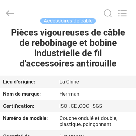
Herrman
Machinery
Co.,ltd.
All
Rights
Accessoires de câble
Reserved.
Developed
by
Pièces vigoureuses de câble
MAISON
ECER
de rebobinage et bobine
PRODUITS
industrielle de fil
d'accessoires antirouille
A
PROPOS
Lieu d'origine:
La Chine
DE
Nom de marque:
Herrman
NOUS
Certification:
ISO , CE ,CQC , SGS
Numéro de modèle:
Couche ondulé et double,
VISITE
plastique, poinçonnant…
D'USINE