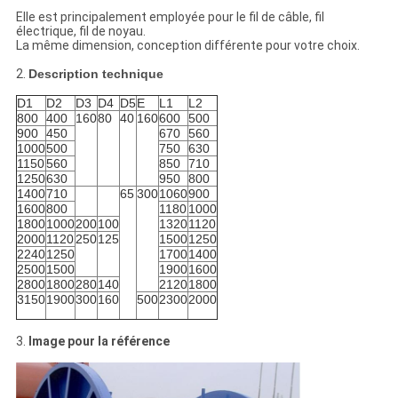
Elle est principalement employée pour le fil de câble, fil
électrique, fil de noyau.
La même dimension, conception différente pour votre choix.
2.
Description technique
D1
D2
D3
D4
D5
E
L1
L2
800
400
160
80
40
160
600
500
900
450
670
560
1000
500
750
630
1150
560
850
710
1250
630
950
800
1400
710
65
300
1060
900
1600
800
1180
1000
1800
1000
200
100
1320
1120
2000
1120
250
125
1500
1250
2240
1250
1700
1400
2500
1500
1900
1600
2800
1800
280
140
2120
1800
3150
1900
300
160
500
2300
2000
3.
Image pour la référence