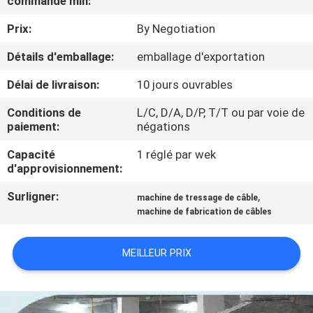
commande min:
Prix:
By Negotiation
CONTRÔLE
DE
Détails d'emballage:
emballage d'exportation
QUALITÉ
Délai de livraison:
10 jours ouvrables
Conditions de
L/C, D/A, D/P, T/T ou par voie de
CONTACTEZ-
paiement:
négations
NOUS
Capacité
1 réglé par wek
d'approvisionnement:
NOUVELLES
Surligner:
,
machine de tressage de câble
machine de fabrication de câbles
DEMANDEZ
MEILLEUR PRIX
UNE
CITATION