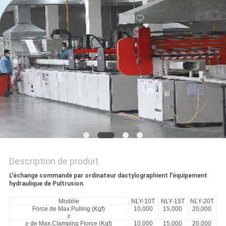
PLAN
DU
SITE
POLITIQUE
DE
CONFIDENTIALITÉ
Description de produit
L'échange commandé par ordinateur dactylographient l'équipement
hydraulique de Pultrusion
Modèle
NLY-10T
NLY-15T
NLY-20T
Force de Max.Pulling (Kgf)
10,000
15,000
20,000
≥
≥ de Max.Clamping Fiorce (Kgf)
10,000
15,000
20,000