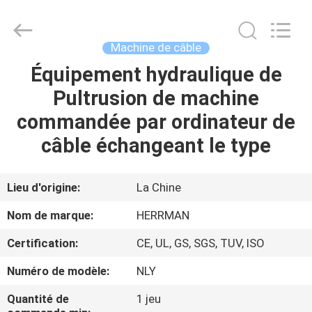
Herrman
Machinery
Co.,ltd.
All
Rights
Machine de câble
Reserved.
Developed
by
Équipement hydraulique de
MAISON
ECER
Pultrusion de machine
PRODUITS
commandée par ordinateur de
câble échangeant le type
A
PROPOS
Lieu d'origine:
La Chine
DE
Nom de marque:
HERRMAN
NOUS
Certification:
CE, UL, GS, SGS, TUV, ISO
Numéro de modèle:
NLY
VISITE
D'USINE
Quantité de
1 jeu