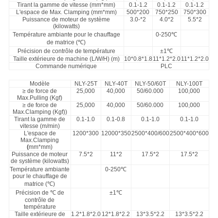
Tirant la gamme de vitesse (mm*mm)
0.1-1.2
0.1-1.2
0.1-1.2
L'espace de Max. Clamping (mm*mm)
500*200
750*250
750*300
Puissance de moteur de système
3.0-*2
4.0*2
5.5*2
(kilowatts)
Température ambiante pour le chauffage
0-250℃
de matrice (℃)
Précision de contrôle de température
±1℃
Taille extérieure de machine (L/W/H) (m)
10*0.8*1.8
11*1.2*2.0
11*1.2*2.0
Commande numérique
PLC
Modèle
NLY-25T
NLY-40T
NLY-50/60T
NLY-100T
≥ de force de
25,000
40,000
50/60.000
100,000
Max.Pulling (Kgf)
≥ de force de
25,000
40,000
50/60.000
100,000
Max.Clamping (Kgf))
Tirant la gamme de
0.1-1.0
0.1-0.8
0.1-1.0
0.1-1.0
vitesse (m/min)
L'espace de
1200*300
12000*350
2500*400/600
2500*400*600
Max.Clamping
(
mm*mm)
Puissance de moteur
7.5*2
11*2
17.5*2
17.5*2
de système (kilowatts)
Température ambiante
0-250℃
pour le chauffage de
matrice (℃)
Précision de ℃ de
±1℃
contrôle de
température
Taille extérieure de
1.2*1.8*2.0
12*1.8*2.2
13*3.5*2.2
13*3.5*2.2