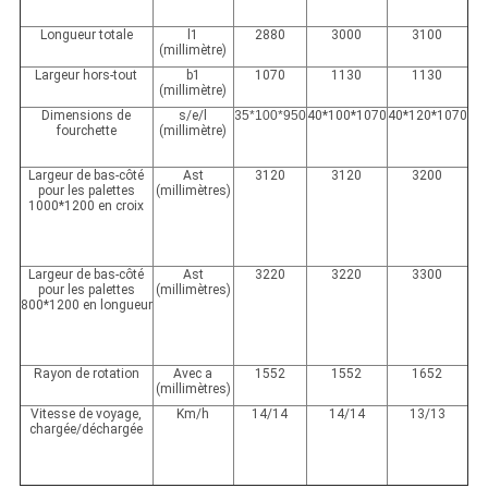
Longueur totale
l1
2880
3000
3100
(millimètre)
Largeur hors-tout
b1
1070
1130
1130
(millimètre)
Dimensions de
s/e/l
3
5*100*950
40*100*1070
40*120*1070
fourchette
(millimètre)
Largeur de bas-côté
Ast
3120
3120
3200
pour les palettes
(millimètres)
1000*1200 en croix
Largeur de bas-côté
Ast
3220
3220
3300
pour les palettes
(millimètres)
800*1200 en longueur
Rayon de rotation
Avec a
1552
1552
1652
(millimètres)
Vitesse de voyage,
Km/h
14/14
14/14
13/13
chargée/déchargée