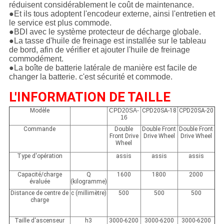
réduisent considérablement le coût de maintenance.
●Et ils tous adoptent l'encodeur externe, ainsi l'entretien et
le service est plus commode.
●BDI avec le système protecteur de décharge globale.
●La tasse d'huile de freinage est installée sur le tableau
de bord, afin de vérifier et ajouter l'huile de freinage
commodément.
●La boîte de batterie latérale de manière est facile de
changer la batterie. c'est sécurité et commode.
L'INFORMATION DE TAILLE
Modèle
CPD20SA-
CPD20SA-18
CPD20SA-20
16
Commande
Double
Double Front
Double Front
Front Drive
Drive Wheel
Drive Wheel
Wheel
Type d'opération
assis
assis
assis
Capacité/charge
Q
1600
1800
2000
évaluée
(kilogramme)
Distance de centre de
c (millimètre)
500
500
500
charge
Taille d'ascenseur
h3
3000-6200
3000-6200
3000-6200