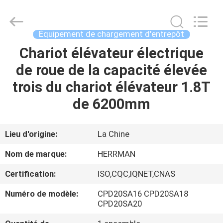
Anhui
Herrman
Machinery
Co.,ltd.
All
Équipement de chargement d'entrepôt
Rights
Reserved.
Developed
Chariot élévateur électrique
MAISON
by
ECER
de roue de la capacité élevée
PRODUITS
trois du chariot élévateur 1.8T
de 6200mm
A
PROPOS
Lieu d'origine:
La Chine
DE
Nom de marque:
HERRMAN
NOUS
Certification:
ISO,CQC,IQNET,CNAS
Numéro de modèle:
CPD20SA16 CPD20SA18
VISITE
CPD20SA20
D'USINE