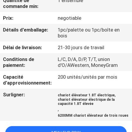
Quantité de
1 ensemble
commande min:
CONTRÔLE
Prix:
negotiable
DE
Détails d'emballage:
1pc/palette ou 1pc/boîte en
QUALITÉ
bois
Délai de livraison:
21-30 jours de travail
CONTACTEZ-
Conditions de
L/C, D/A, D/P, T/T, union
NOUS
paiement:
d'O/AWestern, MoneyGram
Capacité
200 unités/unités par mois
NOUVELLES
d'approvisionnement:
Surligner:
,
chariot élévateur 1.8T électrique
DEMANDEZ
chariot élévateur électrique de la
capacité 1.8T élevée
,
UNE
6200MM chariot élévateur de trois roues
CITATION