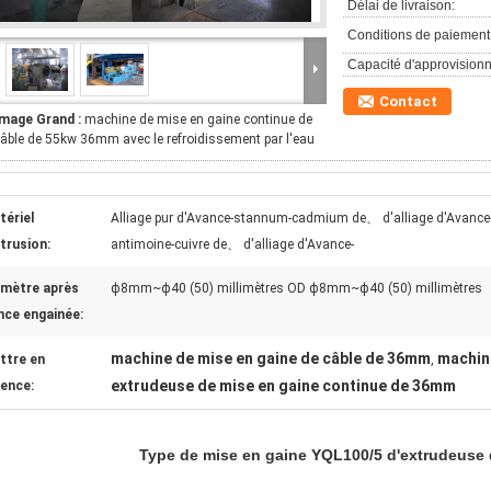
Délai de livraison:
Conditions de paiement
Capacité d'approvision
Contact
Image Grand :
machine de mise en gaine continue de
âble de 55kw 36mm avec le refroidissement par l'eau
tériel
Alliage pur d'Avance-stannum-cadmium de、 d'alliage d'Avance
trusion:
antimoine-cuivre de、 d'alliage d'Avance-
amètre après
ф8mm~ф40 (50) millimètres OD ф8mm~ф40 (50) millimètres
nce engainée:
machine de mise en gaine de câble de 36mm
machine
ttre en
,
extrudeuse de mise en gaine continue de 36mm
dence:
Type de mise en gaine YQL100/5 d'extrudeuse 