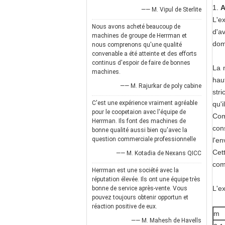
1.
A
—— M. Vipul de Sterlite
L'e
Nous avons acheté beaucoup de
d'a
machines de groupe de Herrman et
dom
nous comprenons qu'une qualité
convenable a été atteinte et des efforts
continus d'espoir de faire de bonnes
La m
machines.
haut
—— M. Rajurkar de poly cabine
str
C'est une expérience vraiment agréable
qu'
pour le coopetaion avec l'équipe de
Com
Herrman. Ils font des machines de
con
bonne qualité aussi bien qu'avec la
question commerciale professionnelle
l'e
Cet
—— M. Kotadia de Nexans QICC
com
Herrman est une société avec la
réputation élevée. Ils ont une équipe très
L'e
bonne de service après-vente. Vous
pouvez toujours obtenir opportun et
réaction positive de eux.
m
—— M. Mahesh de Havells