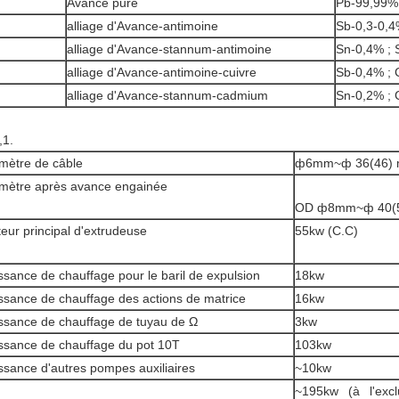
Avance pure
Pb-99,99%
alliage d'Avance-antimoine
Sb-0,3-0,
alliage d'Avance-stannum-antimoine
Sn-0,4% ; 
alliage d'Avance-antimoine-cuivre
Sb-0,4% ;
alliage d'Avance-stannum-cadmium
Sn-0,2% ;
,1.
mètre de câble
ф6mm~ф 36(46) mi
mètre après avance engainée
OD ф8mm~ф 40(50
eur principal d'extrudeuse
55kw (C.C)
ssance de chauffage pour le baril de expulsion
18kw
ssance de chauffage des actions de matrice
16kw
ssance de chauffage de tuyau de Ω
3kw
ssance de chauffage du pot 10T
103kw
ssance d'autres pompes auxiliaires
~10kw
~195kw (à l'excl