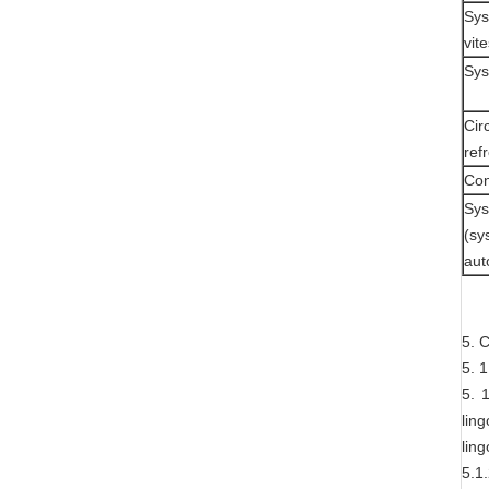
Sys
vit
Sys
Cir
ref
Con
Sy
(s
aut
5. C
5. 
5. 
ling
ling
5.1