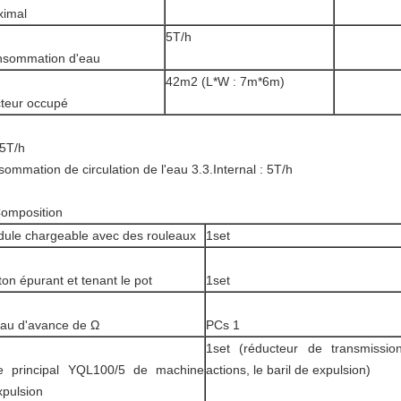
imal
5T/h
sommation d'eau
42m2 (L*W : 7m*6m)
teur occupé
 5T/h
sommation de circulation de l'eau 3.3.Internal : 5T/h
Composition
ule chargeable avec des rouleaux
1set
ton épurant et tenant le pot
1set
au d'avance de Ω
PCs 1
1set (réducteur de transmissi
e principal YQL100/5 de machine
actions, le baril de expulsion)
xpulsion