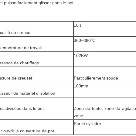
ot puisse facilement glisser dans le pot.
10 t
acité de creuset
360~380℃
température de travail
102KW
ssance de chauffage
ucture de creuset
Particulièrement soudé
100mm
isseur de matériel d'isolation
es divisées dans le pot
Zone de fonte, zone de agitation
zone
Par le cylindre
r ouvrir la couverture de pot