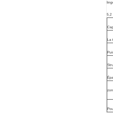
ling
5,2
Cap
La 
Pui
Str
Épa
zon
Pou