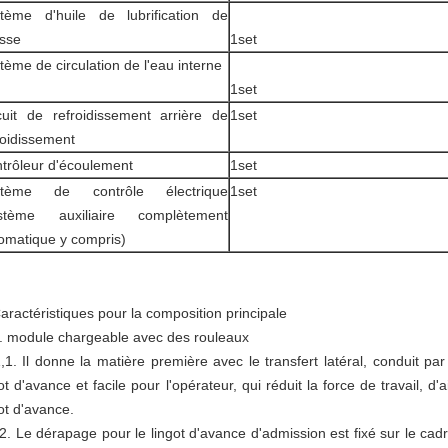
tème d'huile de lubrification de
esse
1set
tème de circulation de l'eau interne
1set
cuit de refroidissement arrière de
1set
roidissement
trôleur d'écoulement
1set
stème de contrôle électrique
1set
ystème auxiliaire complètement
omatique y compris)
aractéristiques pour la composition principale
1. module chargeable avec des rouleaux
1,1. Il donne la matière première avec le transfert latéral, conduit p
ot d'avance et facile pour l'opérateur, qui réduit la force de travail, d
ot d'avance.
.2. Le dérapage pour le lingot d'avance d'admission est fixé sur le cad