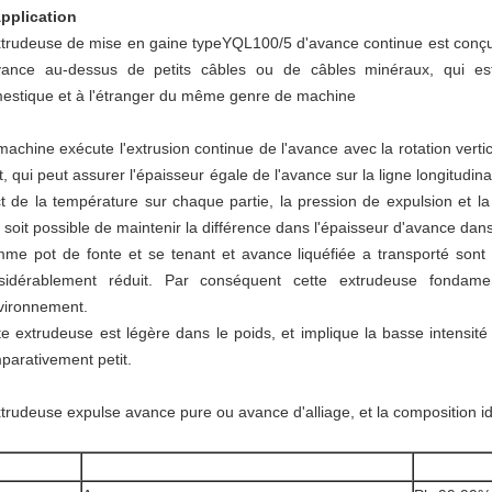
pplication
xtrudeuse de mise en gaine typeYQL100/5 d'avance continue est conçu
vance au-dessus de petits câbles ou de câbles minéraux, qui es
estique et à l'étranger du même genre de machine
achine exécute l'extrusion continue de l'avance avec la rotation vertic
, qui peut assurer l'épaisseur égale de l'avance sur la ligne longitudi
ict de la température sur chaque partie, la pression de expulsion et l
il soit possible de maintenir la différence dans l'épaisseur d'avance da
me pot de fonte et se tenant et avance liquéfiée a transporté sont 
sidérablement réduit. Par conséquent cette extrudeuse fondam
nvironnement.
te extrudeuse est légère dans le poids, et implique la basse intensité
parativement petit.
xtrudeuse expulse avance pure ou avance d'alliage, et la composition id