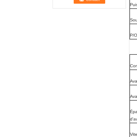
Pui
Sou
P/O
Com
Ava
Ava
Ép
d'a
Vit