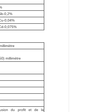
4%
Sb-0,2%
 Cu-0,04%
 Cd-0,075%
llimètre
) millimètre
usion du profit et de la