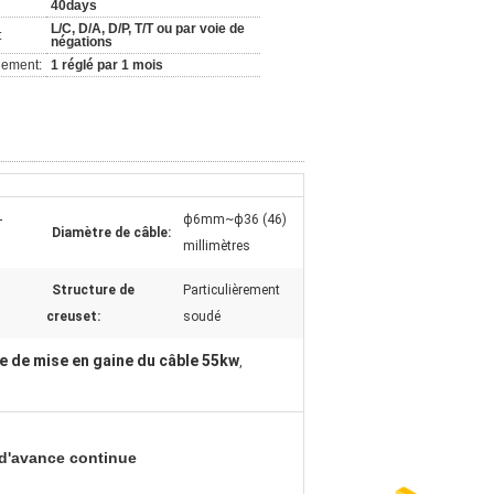
40days
L/C, D/A, D/P, T/T ou par voie de
:
négations
nement:
1 réglé par 1 mois
-
ф6mm~ф36 (46)
Diamètre de câble:
millimètres
Structure de
Particulièrement
creuset:
soudé
 de mise en gaine du câble 55kw
,
d'avance continue