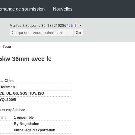
emande de soumission
Nouvelles
Ventes & Support：
86--13721028649
Go
 l'eau
55kw 36mm avec le
La Chine
Herrman
CE, UL, GS, SGS, TUV, ISO
YQL100/5
 et expédition:
min:
1 ensemble
By Negotiation
emballage d'exportation