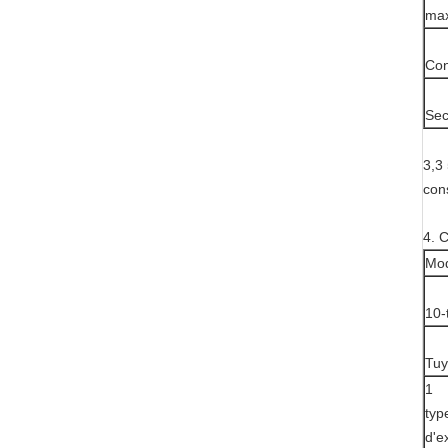
max
Con
Sec
3,3
con
4. 
Mod
10-
Tuy
1
typ
d'e