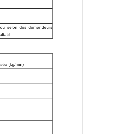
u selon des demandeurs
ltatif
lsée (kg/min)