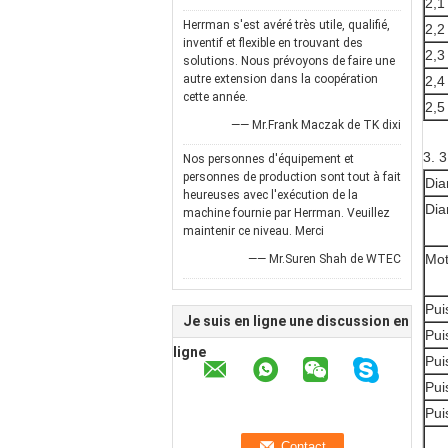
2,1
Herrman s'est avéré très utile, qualifié,
2,2
inventif et flexible en trouvant des
2,3
solutions. Nous prévoyons de faire une
autre extension dans la coopération
2,4
cette année.
2,5
—— Mr.Frank Maczak de TK dixi
3. 3
Nos personnes d'équipement et
personnes de production sont tout à fait
Dia
heureuses avec l'exécution de la
Dia
machine fournie par Herrman. Veuillez
maintenir ce niveau. Merci
Mot
—— Mr.Suren Shah de WTEC
Pui
Je suis en ligne une discussion en
Pui
ligne
Pui
Pui
Pui