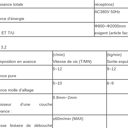
ssance totale
réceptrice)
AC380V 50Hz
rce d'énergie
Φ800~Φ2000mm o
 ET T/U
exigent (article facu
3,2
(r/min)
(kg/min)
position en avance
Vitesse de vis (T/MN)
Sortie expu
5~12
9~12
nce pure
5~10
6~9
nce molle d'alliage
0.8mm~2mm
aisseur d'une couche
vance :
≤60m/min (MAX)
esse linéaire de débouché