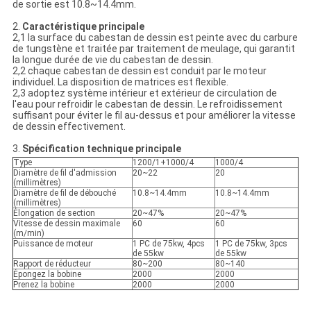
de sortie est 10.8~14.4mm.
2.
Caractéristique principale
2,1 la surface du cabestan de dessin est peinte avec du carbure
de tungstène et traitée par traitement de meulage, qui garantit
la longue durée de vie du cabestan de dessin.
2,2 chaque cabestan de dessin est conduit par le moteur
individuel. La disposition de matrices est flexible.
2,3 adoptez système intérieur et extérieur de circulation de
l'eau pour refroidir le cabestan de dessin. Le refroidissement
suffisant pour éviter le fil au-dessus et pour améliorer la vitesse
de dessin effectivement.
3.
Spécification technique principale
Type
1200/1+1000/4
1000/4
Diamètre de fil d'admission
20~22
20
(millimètres)
Diamètre de fil de débouché
10.8~14.4mm
10.8~14.4mm
(millimètres)
Élongation de section
20~47%
20~47%
Vitesse de dessin maximale
60
60
(m/min)
Puissance de moteur
1 PC de 75kw, 4pcs
1 PC de 75kw, 3pcs
de 55kw
de 55kw
Rapport de réducteur
80~200
80~140
Épongez la bobine
2000
2000
Prenez la bobine
2000
2000