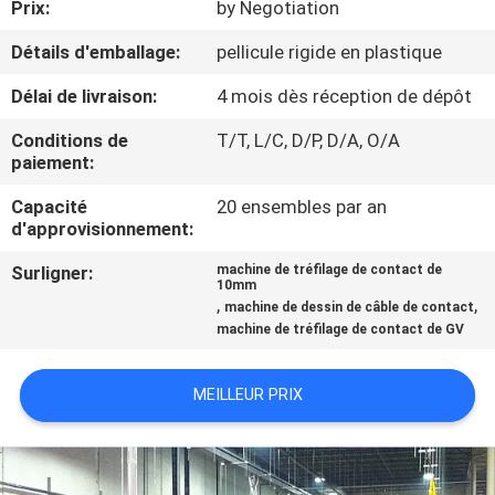
Prix:
by Negotiation
CONTRÔLE
Détails d'emballage:
pellicule rigide en plastique
DE
Délai de livraison:
4 mois dès réception de dépôt
QUALITÉ
Conditions de
T/T, L/C, D/P, D/A, O/A
paiement:
CONTACTEZ-
Capacité
20 ensembles par an
d'approvisionnement:
NOUS
Surligner:
machine de tréfilage de contact de
10mm
NOUVELLES
,
,
machine de dessin de câble de contact
machine de tréfilage de contact de GV
DEMANDEZ
MEILLEUR PRIX
UNE
CITATION