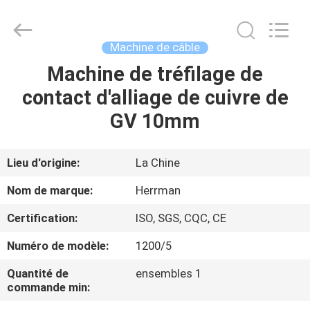
Herrman
Machinery
Co.,ltd.
All
Rights
Machine de câble
Reserved.
Developed
Machine de tréfilage de
MAISON
by
ECER
contact d'alliage de cuivre de
PRODUITS
GV 10mm
A
Lieu d'origine:
La Chine
PROPOS
Nom de marque:
Herrman
DE
Certification:
ISO, SGS, CQC, CE
NOUS
Numéro de modèle:
1200/5
VISITE
Quantité de
ensembles 1
commande min:
D'USINE