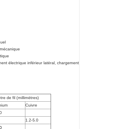
uel
n mécanique
tique
nt électrique inférieur latéral, chargement
re de fil (millimètres)
nium
Cuivre
0
1.2-5.0
0