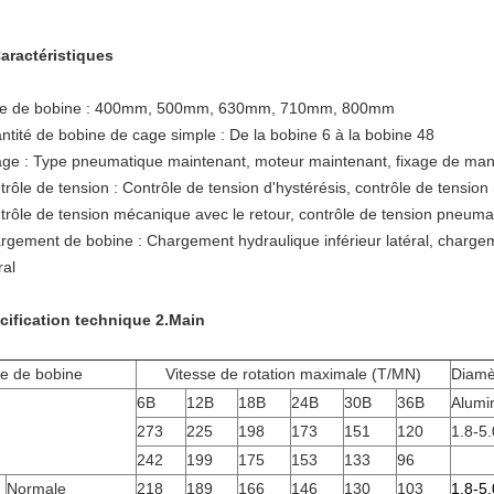
aractéristiques
lle de bobine : 400mm, 500mm, 630mm, 710mm, 800mm
ntité de bobine de cage simple : De la bobine 6 à la bobine 48
age : Type pneumatique maintenant, moteur maintenant, fixage de man
trôle de tension : Contrôle de tension d'hystérésis, contrôle de tensio
trôle de tension mécanique avec le retour, contrôle de tension pneuma
rgement de bobine : Chargement hydraulique inférieur latéral, chargeme
ral
cification technique 2.Main
lle de bobine
Vitesse de rotation maximale (T/MN)
Diamèt
6B
12B
18B
24B
30B
36B
Alumi
273
225
198
173
151
120
1.8-5.
242
199
175
153
133
96
Normale
218
189
166
146
130
103
1.8-5.