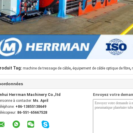
,
,
roduit Tag:
machine de tressage de câble
équipement de câble optique de fibre
oordonnées
nhui Herrman Machinery Co.,ltd
Envoyez votre deman
ersonne à contacter:
Ms. April
éléphone:
+86-13855138649
élécopieur:
86-551-65667528