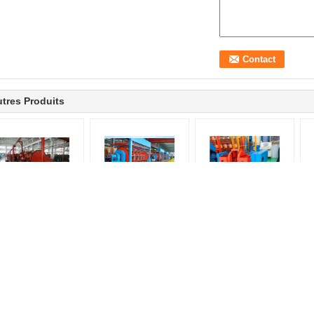
tres Produits
oronneuse de câble
Câbleuse rigide de
Machine de toronnage
bo
planétaire
630 mm
de fils et de câbles de
type rigide en cuivre et
d
en aluminium
Fil de PLC et équipement industriel
Câble unique de haute performance