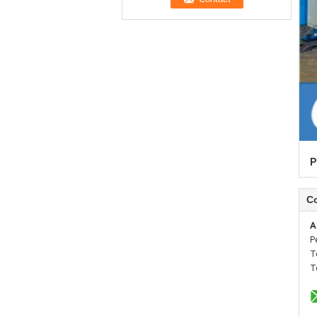
P
C
A
P
T
T