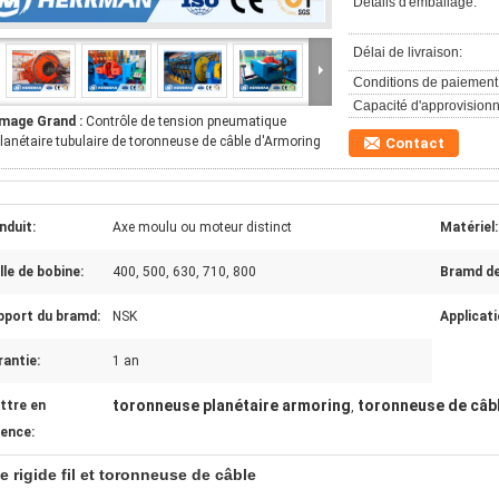
Détails d'emballage:
Délai de livraison:
Conditions de paiement
Capacité d'approvision
Image Grand :
Contrôle de tension pneumatique
lanétaire tubulaire de toronneuse de câble d'Armoring
Contact
nduit:
Axe moulu ou moteur distinct
Matériel:
lle de bobine:
400, 500, 630, 710, 800
Bramd de
pport du bramd:
NSK
Applicati
antie:
1 an
toronneuse planétaire armoring
toronneuse de câb
ttre en
,
dence:
e rigide fil et toronneuse de câble