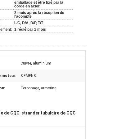
emballage et être fixé par la
corde en acier.
2 mois après la réception de
l'acompte
:
L/C, D/A, D/P, T/T
nement:
1 réglé par 1 mois
Cuivre, aluminium
 moteur:
SIEMENS
on:
Toronnage, armoring
le de CQC
strander tubulaire de CQC
,