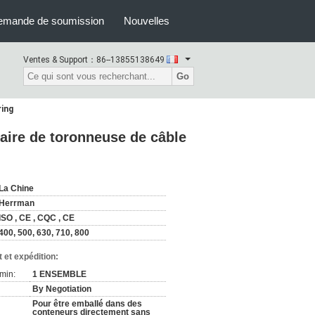
emande de soumission
Nouvelles
Ventes & Support：
86--13855138649
Go
ring
aire de toronneuse de câble
La Chine
Herrman
ISO , CE , CQC , CE
400, 500, 630, 710, 800
 et expédition:
min:
1 ENSEMBLE
By Negotiation
Pour être emballé dans des
conteneurs directement sans