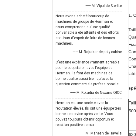
—— M. Vipul de Sterlite
1.
C
Nous avons acheté beaucoup de
machines de groupe de Herrman et
nous comprenons qu'une qualité
Tai
convenable a été atteinte et des efforts
Qua
continus d'espoir de faire de bonnes
machines.
Fix
Con
—— M. Rajurkar de poly cabine
Con
C'est une expérience vraiment agréable
Cha
pour le coopetaion avec l'équipe de
Herrman. Ils font des machines de
laté
bonne qualité aussi bien qu'avec la
question commerciale professionnelle
spé
—— M. Kotadia de Nexans QICC
Tai
Herrman est une société avec la
réputation élevée. Ils ont une équipe très
500
bonne de service après-vente. Vous
pouvez toujours obtenir opportun et
réaction positive de eux.
—— M. Mahesh de Havells
630