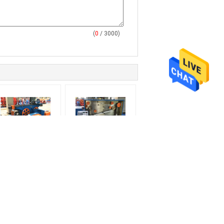
(
0
/ 3000)
bineuse pneumatique
Accessoires de
de la machine de
machine de dessin 270
essin 25m/S 630 la
Annealier pour le
double prennent le
câblage cuivre de 0.4-
support
1.6mm
Demande de soumission