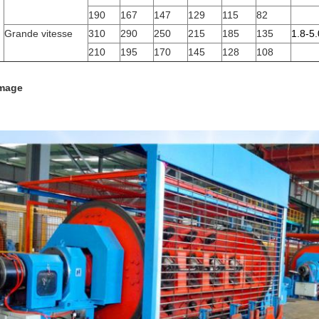
190
167
147
129
115
82
Grande vitesse
310
290
250
215
185
135
1.8-5.
210
195
170
145
128
108
image