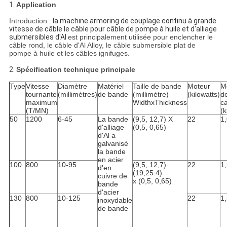
1.
Application
Introduction :
la machine armoring de couplage continu à grande
vitesse de câble le câble pour câble de pompe à huile et d'alliage
submersibles d'Al
est principalement utilisée pour enclencher le
câble rond, le câble d'Al Alloy, le câble submersible plat de
pompe à huile et les câbles ignifuges.
2.
Spécification technique principale
Type
Vitesse
Diamètre
Matériel
Taille de bande
Moteur
M
tournante
(millimètres)
de bande
(millimètre)
(kilowatts)
d
maximum
WidthxThickness
c
(T/MN)
(k
50
1200
6-45
La bande
(9,5, 12,7) X
22
1
d'alliage
(0,5, 0,65)
d'Al a
galvanisé
la bande
en acier
100
800
10-95
(9,5, 12,7)
22
1
d'en
(19,25.4)
cuivre de
x (0,5, 0,65)
bande
d'acier
130
800
10-125
22
1
inoxydable
de bande