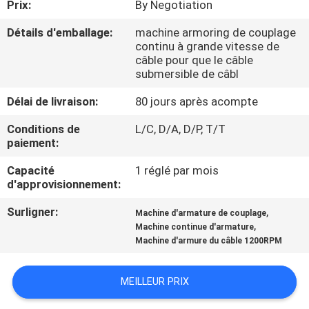
Prix:
By Negotiation
CONTRÔLE
Détails d'emballage:
machine armoring de couplage
continu à grande vitesse de
DE
câble pour que le câble
submersible de câbl
QUALITÉ
Délai de livraison:
80 jours après acompte
CONTACTEZ-
Conditions de
L/C, D/A, D/P, T/T
paiement:
NOUS
Capacité
1 réglé par mois
d'approvisionnement:
NOUVELLES
Surligner:
,
Machine d'armature de couplage
,
Machine continue d'armature
DEMANDEZ
Machine d'armure du câble 1200RPM
UNE
CITATION
MEILLEUR PRIX