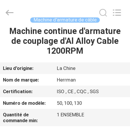
Herrman
Machinery
Co.,ltd.
All
Rights
Machine d'armature de câble
Reserved.
Developed
Machine continue d'armature
MAISON
by
ECER
de couplage d'Al Alloy Cable
PRODUITS
1200RPM
A
Lieu d'origine:
La Chine
PROPOS
Nom de marque:
Herrman
DE
Certification:
ISO , CE , CQC , SGS
NOUS
Numéro de modèle:
50, 100, 130
VISITE
Quantité de
1 ENSEMBLE
commande min:
D'USINE