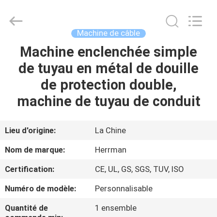
Herrman
Machinery
Co.,ltd.
All
Rights
Machine de câble
Reserved.
Developed
by
Machine enclenchée simple
MAISON
ECER
de tuyau en métal de douille
PRODUITS
de protection double,
machine de tuyau de conduit
A
PROPOS
Lieu d'origine:
La Chine
DE
Nom de marque:
Herrman
NOUS
Certification:
CE, UL, GS, SGS, TUV, ISO
Numéro de modèle:
Personnalisable
VISITE
D'USINE
Quantité de
1 ensemble