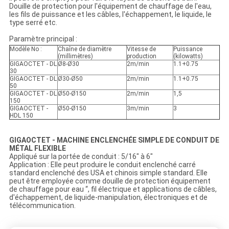
Douille de protection pour l'équipement de chauffage de l'eau,
les fils de puissance et les câbles, l'échappement, le liquide, le
type serré etc.
Paramètre principal :
Modèle No :
Chaîne de diamètre
Vitesse de
Puissance
(millimètres)
production
(kilowatts)
GIGAOCTET - DL
Ø8-Ø30
2m/min
1.1+0.75
30
GIGAOCTET - DL
Ø30-Ø50
2m/min
1.1+0.75
50
GIGAOCTET - DL
Ø50-Ø150
2m/min
1,5
150
GIGAOCTET -
Ø50-Ø150
3m/min
3
HDL 150
GIGAOCTET - MACHINE ENCLENCHÉE SIMPLE DE CONDUIT DE
MÉTAL FLEXIBLE
Appliqué sur la portée de conduit : 5/16" à 6"
Application : Elle peut produire le conduit enclenché carré
standard enclenché des USA et chinois simple standard. Elle
peut être employée comme douille de protection équipement
de chauffage pour eau “, fil électrique et applications de câbles,
d'échappement, de liquide-manipulation, électroniques et de
télécommunication.