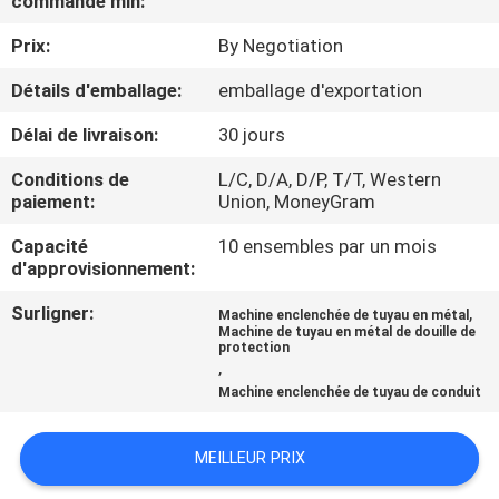
commande min:
Prix:
By Negotiation
CONTRÔLE
DE
Détails d'emballage:
emballage d'exportation
QUALITÉ
Délai de livraison:
30 jours
Conditions de
L/C, D/A, D/P, T/T, Western
CONTACTEZ-
paiement:
Union, MoneyGram
NOUS
Capacité
10 ensembles par un mois
d'approvisionnement:
NOUVELLES
Surligner:
,
Machine enclenchée de tuyau en métal
Machine de tuyau en métal de douille de
protection
,
DEMANDEZ
Machine enclenchée de tuyau de conduit
UNE
CITATION
MEILLEUR PRIX