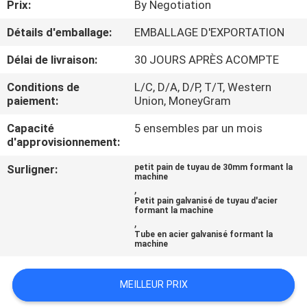
Prix:
By Negotiation
CONTRÔLE
Détails d'emballage:
EMBALLAGE D'EXPORTATION
DE
Délai de livraison:
30 JOURS APRÈS ACOMPTE
QUALITÉ
Conditions de
L/C, D/A, D/P, T/T, Western
paiement:
Union, MoneyGram
CONTACTEZ-
Capacité
5 ensembles par un mois
d'approvisionnement:
NOUS
Surligner:
petit pain de tuyau de 30mm formant la
machine
NOUVELLES
,
Petit pain galvanisé de tuyau d'acier
formant la machine
,
DEMANDEZ
Tube en acier galvanisé formant la
machine
UNE
CITATION
MEILLEUR PRIX