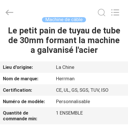
Herrman
Machinery
Co.,ltd.
All
Rights
Machine de câble
Reserved.
Developed
Le petit pain de tuyau de tube
MAISON
by
ECER
de 30mm formant la machine
PRODUITS
a galvanisé l'acier
A
Lieu d'origine:
La Chine
PROPOS
Nom de marque:
Herrman
DE
Certification:
CE, UL, GS, SGS, TUV, ISO
NOUS
Numéro de modèle:
Personnalisable
VISITE
Quantité de
1 ENSEMBLE
commande min:
D'USINE