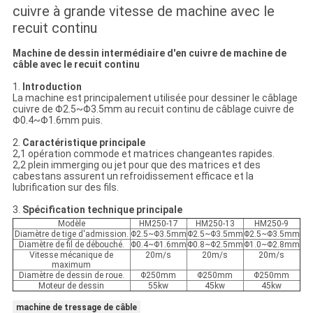
cuivre à grande vitesse de machine avec le
recuit continu
Machine de dessin intermédiaire d'en cuivre de machine de
câble avec le recuit continu
1.
Introduction
La machine est principalement utilisée pour dessiner le câblage
cuivre de Φ2.5~Φ3.5mm au recuit continu de câblage cuivre de
Φ0.4~Φ1.6mm puis.
2.
Caractéristique principale
2,1 opération commode et matrices changeantes rapides.
2,2 plein immerging ou jet pour que des matrices et des
cabestans assurent un refroidissement efficace et la
lubrification sur des fils.
3.
Spécification technique principale
Modèle
HM250-17
HM250-13
HM250-9
Diamètre de tige d'admission.
Φ2.5~Φ3.5mm
Φ2.5~Φ3.5mm
Φ2.5~Φ3.5mm
Diamètre de fil de débouché.
Φ0.4~Φ1.6mm
Φ0.8~Φ2.5mm
Φ1.0~Φ2.8mm
Vitesse mécanique de
20m/s
20m/s
20m/s
maximum
Diamètre de dessin de roue.
Φ250mm
Φ250mm
Φ250mm
Moteur de dessin
55kw
45kw
45kw
machine de tressage de câble