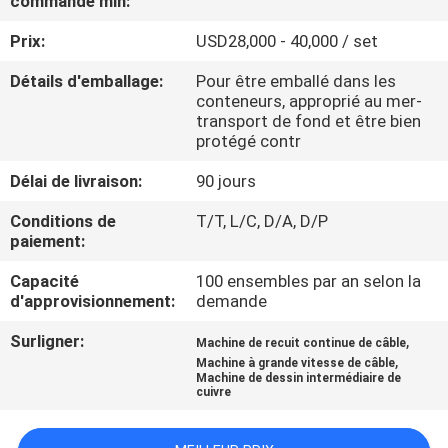
commande min:
Prix:
USD28,000 - 40,000 / set
CONTRÔLE
DE
Détails d'emballage:
Pour être emballé dans les
conteneurs, approprié au mer-
QUALITÉ
transport de fond et être bien
protégé contr
CONTACTEZ-
Délai de livraison:
90 jours
NOUS
Conditions de
T/T, L/C, D/A, D/P
paiement:
NOUVELLES
Capacité
100 ensembles par an selon la
d'approvisionnement:
demande
DEMANDEZ
Surligner:
,
Machine de recuit continue de câble
,
Machine à grande vitesse de câble
UNE
Machine de dessin intermédiaire de
cuivre
CITATION