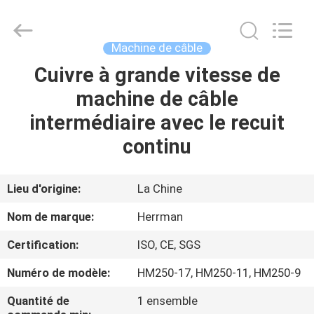
Herrman
Machinery
Co.,ltd.
All
Rights
Machine de câble
Reserved.
Developed
by
Cuivre à grande vitesse de
MAISON
ECER
machine de câble
PRODUITS
intermédiaire avec le recuit
continu
A
PROPOS
Lieu d'origine:
La Chine
DE
Nom de marque:
Herrman
NOUS
Certification:
ISO, CE, SGS
Numéro de modèle:
HM250-17, HM250-11, HM250-9
VISITE
D'USINE
Quantité de
1 ensemble